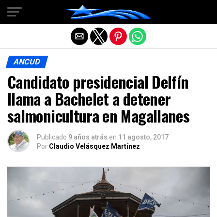
Salir de la versión móvil
ANCUD
Candidato presidencial Delfín
llama a Bachelet a detener
salmonicultura en Magallanes
Publicado
9 años atrás
en
11 agosto, 2017
Por
Claudio Velásquez Martínez