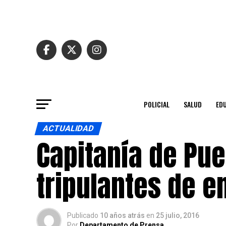
POLICIAL
SALUD
ED
ACTUALIDAD
Capitanía de Pue
tripulantes de 
Publicado
10 años atrás
en
25 julio, 2016
Por
Departamento de Prensa