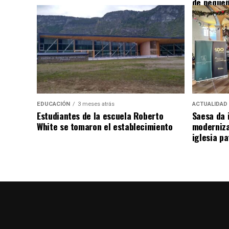
de pequeñ
EDUCACIÓN
3 meses atrás
ACTUALIDAD
Estudiantes de la escuela Roberto
Saesa da i
White se tomaron el establecimiento
moderniza
iglesia pa