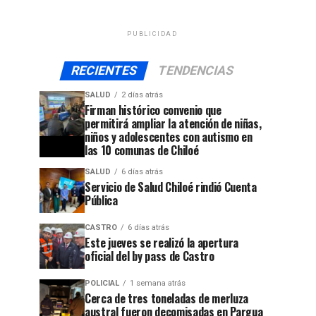
PUBLICIDAD
RECIENTES
TENDENCIAS
SALUD
2 días atrás
Firman histórico convenio que
permitirá ampliar la atención de niñas,
niños y adolescentes con autismo en
las 10 comunas de Chiloé
SALUD
6 días atrás
Servicio de Salud Chiloé rindió Cuenta
Pública
CASTRO
6 días atrás
Este jueves se realizó la apertura
oficial del by pass de Castro
POLICIAL
1 semana atrás
Cerca de tres toneladas de merluza
austral fueron decomisadas en Pargua