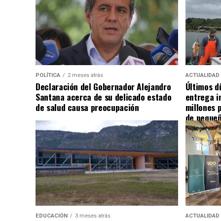
POLÍTICA
2 meses atrás
ACTUALIDAD
Declaración del Gobernador Alejandro
Últimos d
Santana acerca de su delicado estado
entrega i
de salud causa preocupación
millones 
de pequeñ
EDUCACIÓN
3 meses atrás
ACTUALIDAD