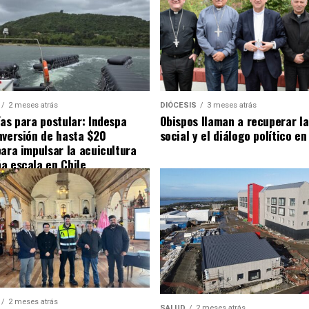
2 meses atrás
DIÓCESIS
3 meses atrás
ías para postular: Indespa
Obispos llaman a recuperar la
nversión de hasta $20
social y el diálogo político en
para impulsar la acuicultura
a escala en Chile
2 meses atrás
SALUD
2 meses atrás