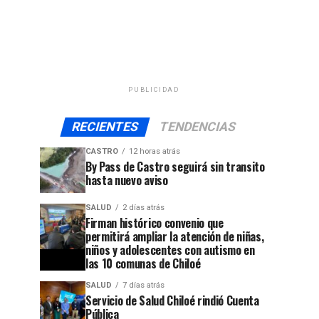
PUBLICIDAD
RECIENTES
TENDENCIAS
CASTRO
12 horas atrás
By Pass de Castro seguirá sin transito
hasta nuevo aviso
SALUD
2 días atrás
Firman histórico convenio que
permitirá ampliar la atención de niñas,
niños y adolescentes con autismo en
las 10 comunas de Chiloé
SALUD
7 días atrás
Servicio de Salud Chiloé rindió Cuenta
Pública