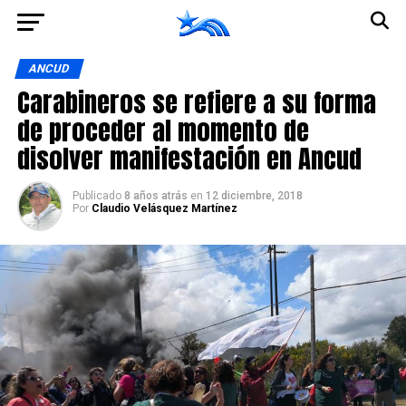
Ir a la versión móvil
ANCUD
Carabineros se refiere a su forma
de proceder al momento de
disolver manifestación en Ancud
Publicado
8 años atrás
en
12 diciembre, 2018
Por
Claudio Velásquez Martínez