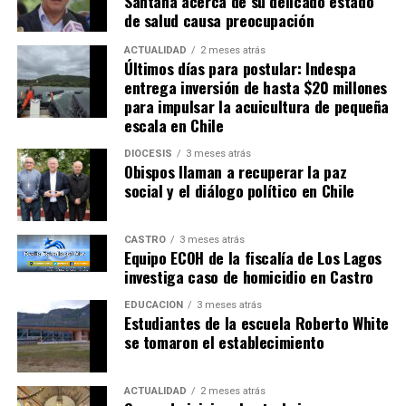
Santana acerca de su delicado estado
de salud causa preocupación
ACTUALIDAD
2 meses atrás
Últimos días para postular: Indespa
entrega inversión de hasta $20 millones
para impulsar la acuicultura de pequeña
escala en Chile
DIÓCESIS
3 meses atrás
Obispos llaman a recuperar la paz
social y el diálogo político en Chile
CASTRO
3 meses atrás
Equipo ECOH de la fiscalía de Los Lagos
investiga caso de homicidio en Castro
EDUCACIÓN
3 meses atrás
Estudiantes de la escuela Roberto White
se tomaron el establecimiento
ACTUALIDAD
2 meses atrás