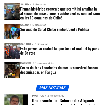
En Ancud: Repudian accionar de carabineros en
SALUD
2 días atrás
Firman histórico convenio que permitirá ampliar la
manifestaciones de educadoras
atención de niñas, niños y adolescentes con autismo
en las 10 comunas de Chiloé
SALUD
6 días atrás
Servicio de Salud Chiloé rindió Cuenta Pública
CASTRO
7 días atrás
Este jueves se realizó la apertura oficial del by pass
de Castro
POLICIAL
1 semana atrás
Cerca de tres toneladas de merluza austral fueron
decomisadas en Pargua
MÁS NOTICIAS
POLÍTICA
2 meses atrás
Declaración del Gobernador Alejandro