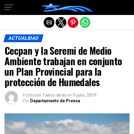
Salir de la versión móvil
ACTUALIDAD
Cecpan y la Seremi de Medio
Ambiente trabajan en conjunto
un Plan Provincial para la
protección de Humedales
Publicado
7 años atrás
en
9 julio, 2019
Por
Departamento de Prensa