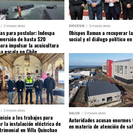
2 meses atrás
DIÓCESIS
3 meses atrás
ías para postular: Indespa
Obispos llaman a recuperar la
nversión de hasta $20
social y el diálogo político en
para impulsar la acuicultura
a escala en Chile
2 meses atrás
SALUD
2 meses atrás
nicio a los trabajos para
Autoridades acusan enormes 
r la instalación eléctrica de
en materia de atención de sa
trimonial en Villa Quinchao