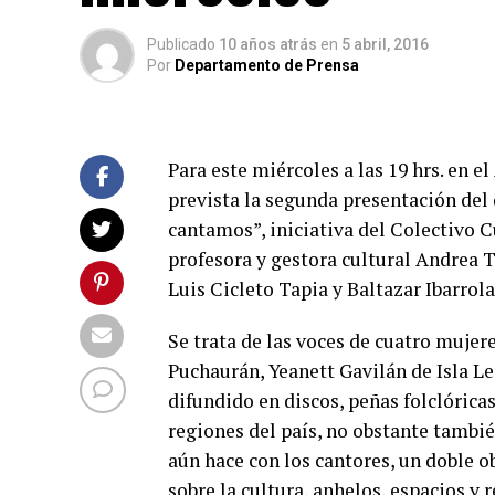
Publicado
10 años atrás
en
5 abril, 2016
Por
Departamento de Prensa
Para este miércoles a las 19 hrs. en e
prevista la segunda presentación del
cantamos”, iniciativa del Colectivo C
profesora y gestora cultural Andrea T
Luis Cicleto Tapia y Baltazar Ibarrola
Se trata de las voces de cuatro muje
Puchaurán, Yeanett Gavilán de Isla L
difundido en discos, peñas folclóricas
regiones del país, no obstante tambié
aún hace con los cantores, un doble 
sobre la cultura, anhelos, espacios y 