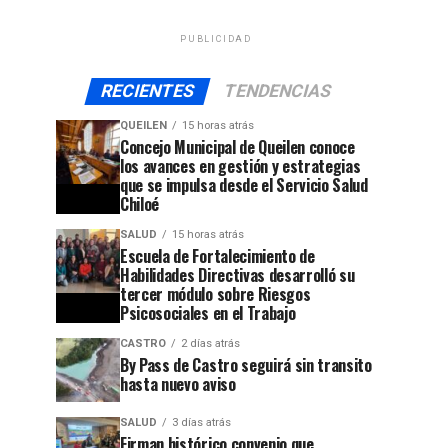
PUBLICIDAD
RECIENTES
TENDENCIAS
QUEILEN
15 horas atrás
Concejo Municipal de Queilen conoce
los avances en gestión y estrategias
que se impulsa desde el Servicio Salud
Chiloé
SALUD
15 horas atrás
Escuela de Fortalecimiento de
Habilidades Directivas desarrolló su
tercer módulo sobre Riesgos
Psicosociales en el Trabajo
CASTRO
2 días atrás
By Pass de Castro seguirá sin transito
hasta nuevo aviso
SALUD
3 días atrás
Firman histórico convenio que