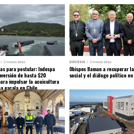
2 meses atrás
DIÓCESIS
3 meses atrás
ías para postular: Indespa
Obispos llaman a recuperar la
nversión de hasta $20
social y el diálogo político en
para impulsar la acuicultura
a escala en Chile