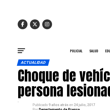
POLICIAL
SALUD
ED
ACTUALIDAD
Choque de vehíc
persona lesiona
Publicado
9 años atrás
en
24 julio, 2017
Por
Departamento de Prensa