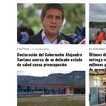
POLÍTICA
2 meses atrás
ACTUALIDAD
Declaración del Gobernador Alejandro
Últimos d
Santana acerca de su delicado estado
entrega i
de salud causa preocupación
millones 
de pequeñ