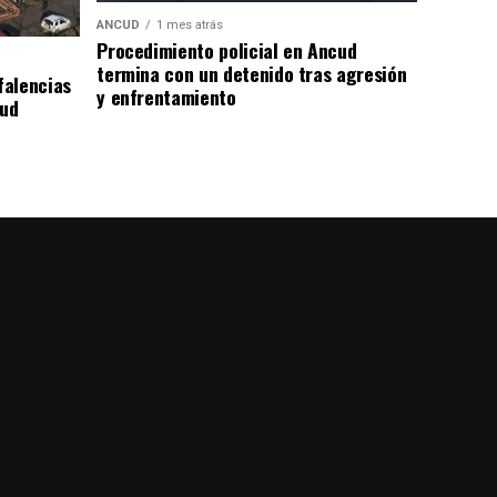
ANCUD
1 mes atrás
Procedimiento policial en Ancud
termina con un detenido tras agresión
falencias
y enfrentamiento
lud