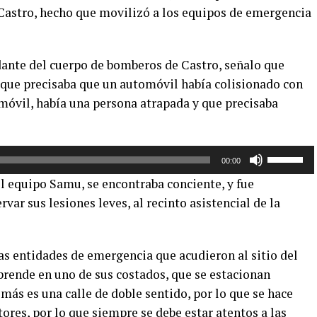
Castro, hecho que movilizó a los equipos de emergencia
nte del cuerpo de bomberos de Castro, señalo que
 que precisaba que un automóvil había colisionado con
l móvil, había una persona atrapada y que precisaba
Utiliza
00:00
las
l equipo Samu, se encontraba conciente, y fue
teclas
var sus lesiones leves, al recinto asistencial de la
de
flecha
arriba/aba
las entidades de emergencia que acudieron al sitio del
para
prende en uno de sus costados, que se estacionan
aumentar
o
más es una calle de doble sentido, por lo que se hace
disminuir
ores, por lo que siempre se debe estar atentos a las