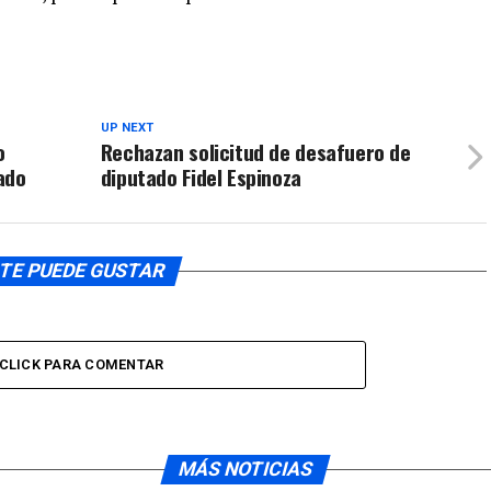
el
volumen.
UP NEXT
o
Rechazan solicitud de desafuero de
ado
diputado Fidel Espinoza
TE PUEDE GUSTAR
CLICK PARA COMENTAR
MÁS NOTICIAS