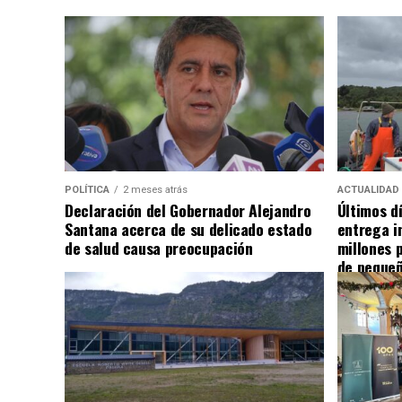
POLÍTICA
2 meses atrás
ACTUALIDAD
Declaración del Gobernador Alejandro
Últimos d
Santana acerca de su delicado estado
entrega i
de salud causa preocupación
millones 
de pequeñ