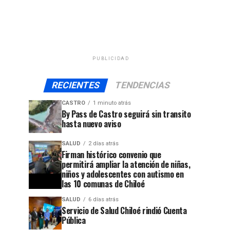
PUBLICIDAD
RECIENTES
TENDENCIAS
CASTRO
1 minuto atrás
By Pass de Castro seguirá sin transito
hasta nuevo aviso
SALUD
2 días atrás
Firman histórico convenio que
permitirá ampliar la atención de niñas,
niños y adolescentes con autismo en
las 10 comunas de Chiloé
SALUD
6 días atrás
Servicio de Salud Chiloé rindió Cuenta
Pública