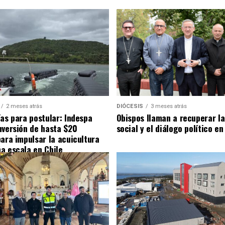
2 meses atrás
DIÓCESIS
3 meses atrás
ías para postular: Indespa
Obispos llaman a recuperar la
nversión de hasta $20
social y el diálogo político en
para impulsar la acuicultura
a escala en Chile