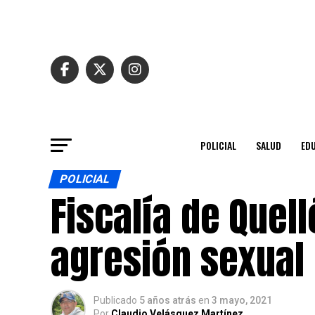
POLICIAL
SALUD
ED
POLICIAL
Fiscalía de Quel
agresión sexual
Publicado
5 años atrás
en
3 mayo, 2021
Por
Claudio Velásquez Martínez