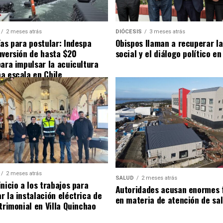
2 meses atrás
DIÓCESIS
3 meses atrás
ías para postular: Indespa
Obispos llaman a recuperar la
nversión de hasta $20
social y el diálogo político en
para impulsar la acuicultura
a escala en Chile
2 meses atrás
SALUD
2 meses atrás
nicio a los trabajos para
Autoridades acusan enormes 
r la instalación eléctrica de
en materia de atención de sa
trimonial en Villa Quinchao