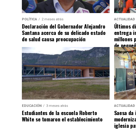
POLÍTICA
2 meses atrás
ACTUALIDAD
Declaración del Gobernador Alejandro
Últimos d
Santana acerca de su delicado estado
entrega i
de salud causa preocupación
millones 
de pequeñ
EDUCACIÓN
3 meses atrás
ACTUALIDAD
Estudiantes de la escuela Roberto
Saesa da i
White se tomaron el establecimiento
moderniza
iglesia pa