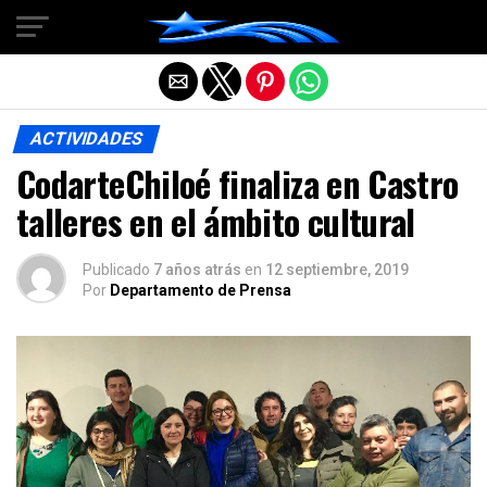
Salir de la versión móvil
ACTIVIDADES
CodarteChiloé finaliza en Castro
talleres en el ámbito cultural
Publicado
7 años atrás
en
12 septiembre, 2019
Por
Departamento de Prensa