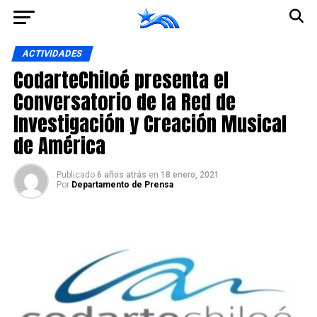
Ir a la versión móvil
ACTIVIDADES
CodarteChiloé presenta el
Conversatorio de la Red de
Investigación y Creación Musical
de América
Publicado
6 años atrás
en
18 enero, 2021
Por
Departamento de Prensa