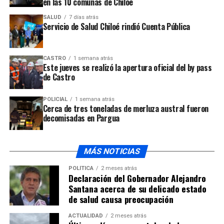
en las 10 comunas de Chiloé
CodarteChiloé en facebook, youtube así como la página
SALUD
7 días atrás
web
www.festivalmusicalchiloe.cl
y los canales de
Servicio de Salud Chiloé rindió Cuenta Pública
televisión Canal el Sur y Décima TV
CASTRO
1 semana atrás
ARTÍCULOS RELACIONADOS:
Este jueves se realizó la apertura oficial del by pass
de Castro
UP NEXT
Museo Regional de Ancud informa el retorno a la
atención de público presencial
POLICIAL
1 semana atrás
Cerca de tres toneladas de merluza austral fueron
NO TE PIERDAS
decomisadas en Pargua
Reflexiones en torno a la obra para Guitarra de
Fernando García
MÁS NOTICIAS
POLÍTICA
2 meses atrás
Declaración del Gobernador Alejandro
Santana acerca de su delicado estado
de salud causa preocupación
ACTUALIDAD
2 meses atrás