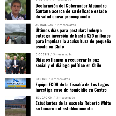
POLÍTICA
2 meses atrás
Declaración del Gobernador Alejandro
UP NEXT
Santana acerca de su delicado estado
En Ancud se suspenderán de manera indefinida las
de salud causa preocupación
clases desde el lunes 15 de abril
NO TE PIERDAS
ACTUALIDAD
2 meses atrás
Joven profesor de la comuna de Quinchao murió en
Últimos días para postular: Indespa
accidente de transito
entrega inversión de hasta $20 millones
para impulsar la acuicultura de pequeña
escala en Chile
DIÓCESIS
3 meses atrás
Obispos llaman a recuperar la paz
social y el diálogo político en Chile
CASTRO
3 meses atrás
Equipo ECOH de la fiscalía de Los Lagos
investiga caso de homicidio en Castro
EDUCACIÓN
3 meses atrás
Estudiantes de la escuela Roberto White
se tomaron el establecimiento