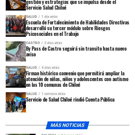
Manifestó que de la molestia pasaron a la indignación de
gestión y estrategias que se impulsa desde el
audio
Servicio Salud Chiloé
parte de la comunidad educativa por las continuas
deficiencias que ha mostrado el edificio desde que fue
SALUD
1 día atrás
construido.
Escuela de Fortalecimiento de Habilidades Directivas
desarrolló su tercer módulo sobre Riesgos
Psicosociales en el Trabajo
Reproductor
00:00
00:00
de
CASTRO
2 días atrás
En tanto, el
director regional de Arquitectura del
By Pass de Castro seguirá sin transito hasta nuevo
audio
aviso
ministerio de Obras Públicas, Marco Scheing
,
expresó que está el compromiso de la empresa de
SALUD
4 días atrás
terminar con los arreglos que precisa el inmueble.
Firman histórico convenio que permitirá ampliar la
atención de niñas, niños y adolescentes con autismo
Reproductor
en las 10 comunas de Chiloé
00:00
00:00
de
También se comprometió la presencia de dos
SALUD
1 semana atrás
audio
Servicio de Salud Chiloé rindió Cuenta Pública
inspectores fiscales que tendrán la misión de supervisar
los trabajos que deberían terminar con las filtraciones
de agua en el internado del Liceo Insular de Achao.
MÁS NOTICIAS
ARTÍCULOS RELACIONADOS: