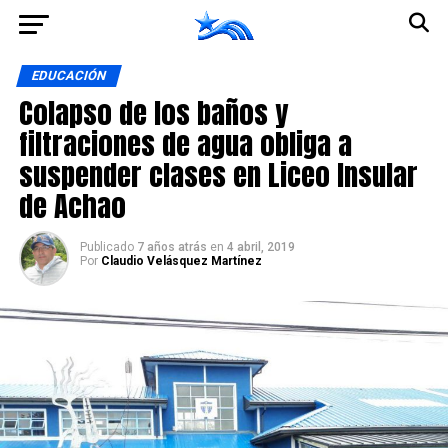
Ir a la versión móvil
EDUCACIÓN
Colapso de los baños y
filtraciones de agua obliga a
suspender clases en Liceo Insular
de Achao
Publicado
7 años atrás
en
4 abril, 2019
Por
Claudio Velásquez Martínez