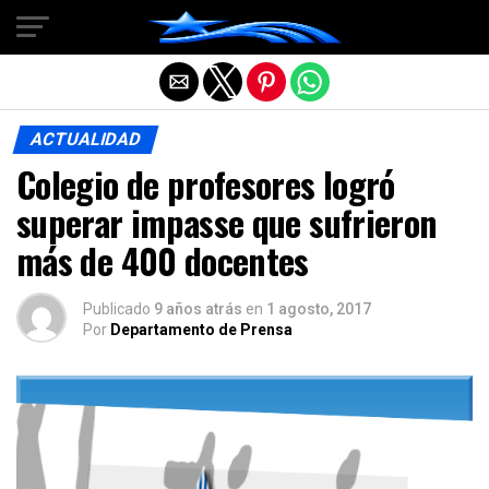
Salir de la versión móvil
ACTUALIDAD
Colegio de profesores logró
superar impasse que sufrieron
más de 400 docentes
Publicado
9 años atrás
en
1 agosto, 2017
Por
Departamento de Prensa