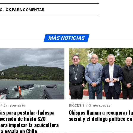
CLICK PARA COMENTAR
MÁS NOTICIAS
2 meses atrás
DIÓCESIS
3 meses atrás
ías para postular: Indespa
Obispos llaman a recuperar la
nversión de hasta $20
social y el diálogo político en
para impulsar la acuicultura
a escala en Chile