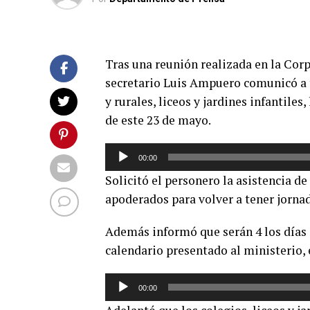
Tras una reunión realizada en la Cor
secretario Luis Ampuero comunicó a t
y rurales, liceos y jardines infantiles
de este 23 de mayo.
Reproductor
00:00
de
Solicitó el personero la asistencia d
audio
apoderados para volver a tener jorna
Además informó que serán 4 los días 
calendario presentado al ministerio,
Reproductor
00:00
de