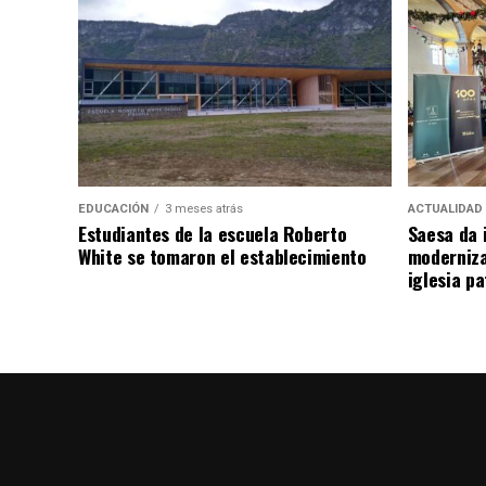
EDUCACIÓN
3 meses atrás
ACTUALIDAD
Estudiantes de la escuela Roberto
Saesa da i
White se tomaron el establecimiento
moderniza
iglesia pa