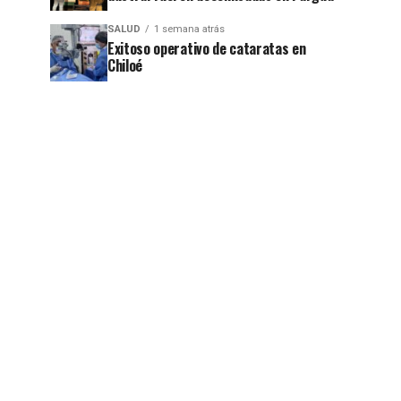
SALUD
1 semana atrás
Exitoso operativo de cataratas en
Chiloé
jo
jo