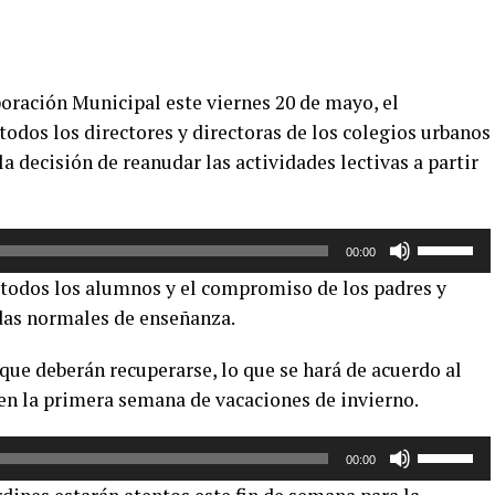
poración Municipal este viernes 20 de mayo, el
odos los directores y directoras de los colegios urbanos
, la decisión de reanudar las actividades lectivas a partir
Utiliza
00:00
las
e todos los alumnos y el compromiso de los padres y
teclas
das normales de enseñanza.
de
flecha
que deberán recuperarse, lo que se hará de acuerdo al
arriba/aba
 en la primera semana de vacaciones de invierno.
para
aumentar
Utiliza
o
00:00
las
disminuir