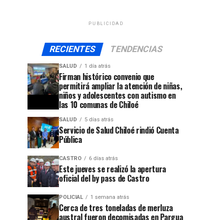
PUBLICIDAD
RECIENTES
TENDENCIAS
SALUD
1 día atrás
Firman histórico convenio que
permitirá ampliar la atención de niñas,
niños y adolescentes con autismo en
las 10 comunas de Chiloé
SALUD
5 días atrás
Servicio de Salud Chiloé rindió Cuenta
Pública
CASTRO
6 días atrás
jo
Este jueves se realizó la apertura
oficial del by pass de Castro
POLICIAL
1 semana atrás
Cerca de tres toneladas de merluza
austral fueron decomisadas en Pargua