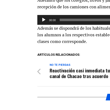
Adelantó que los colegios, liceos y ja
audio
recepción de los camiones con alime
Reproductor
00:00
de
Además se dispondrá de los habituale
audio
los alumnos a los respectivos establ
clases como corresponde.
ARTÍCULOS RELACIONADOS:
NO TE PIERDAS
Reactivación casi inmediata tu
canal de Chacao tras acuerdo