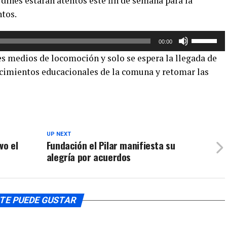
rdines estarán atentos este fin de semana para la
teclas
el
ntos.
de
volumen.
flecha
Utiliza
arriba/aba
00:00
las
para
s medios de locomoción y solo se espera la llegada de
teclas
aumentar
ecimientos educacionales de la comuna y retomar las
de
o
flecha
disminuir
arriba/aba
el
para
volumen.
aumentar
o
UP NEXT
vo el
Fundación el Pilar manifiesta su
disminuir
alegría por acuerdos
el
volumen.
TE PUEDE GUSTAR