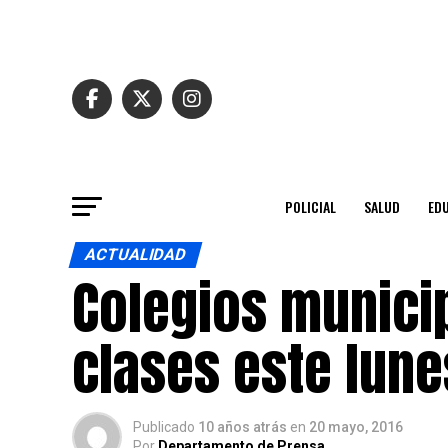
POLICIAL
SALUD
ED
ACTUALIDAD
Colegios munici
clases este lun
Publicado
10 años atrás
en
20 mayo, 2016
Por
Departamento de Prensa