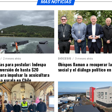
MÁS NOTICIAS
2 meses atrás
DIÓCESIS
3 meses atrás
ías para postular: Indespa
Obispos llaman a recuperar la
nversión de hasta $20
social y el diálogo político en
para impulsar la acuicultura
a escala en Chile