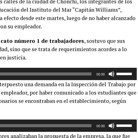
 calles de la ciudad de Chonchi, los integrantes de los
Educación del Instituto del Mar “Capitán Williams”,
 a efecto desde este martes, luego de no haber alcanzado
con su empleador.
dicato número 1 de trabajadores
, sostuvo que sus
ad, sino que se trata de requerimientos acordes a lo
en justicia.
Utiliza
00:00
las
nterpuesto una demanda en la Inspección del Trabajo por
teclas
el empleador, por haber comunicado a los estudiantes que
de
ionarios se encontraban en el establecimiento, según
flecha
arriba/aba
para
aumentar
Utiliza
00:00
o
las
dores analizaban la propuesta de la empresa, la que fue
disminuir
teclas