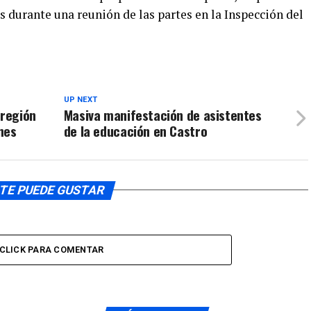
s durante una reunión de las partes en la Inspección del
el
de
volumen.
flecha
arriba/aba
para
aumentar
o
UP NEXT
 región
Masiva manifestación de asistentes
disminuir
nes
de la educación en Castro
el
volumen.
TE PUEDE GUSTAR
CLICK PARA COMENTAR