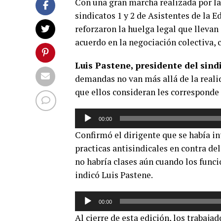
Con una gran marcha realizada por las
sindicatos 1 y 2 de Asistentes de la 
reforzaron la huelga legal que llevan
acuerdo en la negociación colectiva, 
Luis Pastene, presidente del sin
demandas no van más allá de la realid
que ellos consideran les corresponde 
Reproductor
00:00
de
Confirmó el dirigente que se había i
audio
practicas antisindicales en contra d
no habría clases aún cuando los func
indicó Luis Pastene.
Reproductor
00:00
de
Al cierre de esta edición, los trabaja
audio