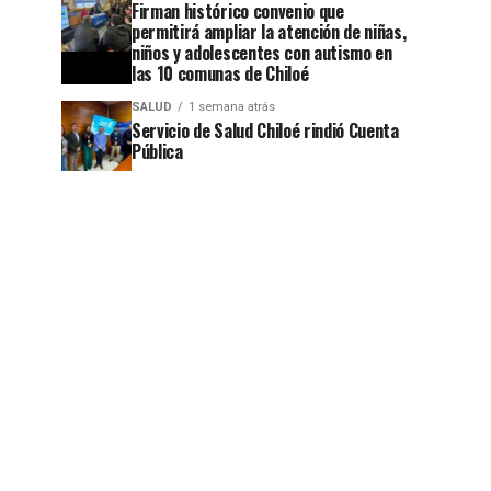
Firman histórico convenio que
permitirá ampliar la atención de niñas,
niños y adolescentes con autismo en
las 10 comunas de Chiloé
SALUD
1 semana atrás
Servicio de Salud Chiloé rindió Cuenta
Pública
jo