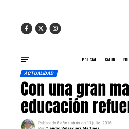
POLICIAL
SALUD
ED
ACTUALIDAD
Con una gran ma
educación refue
Publicado
8 años atrás
en
11 julio, 2018
Por
Claudio Velásquez Martínez