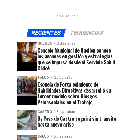
PUBLICIDAD
RECIENTES
TENDENCIAS
QUEILEN
2 días atrás
Concejo Municipal de Queilen conoce
los avances en gestión y estrategias
que se impulsa desde el Servicio Salud
Chiloé
SALUD
2 días atrás
Escuela de Fortalecimiento de
Habilidades Directivas desarrolló su
tercer módulo sobre Riesgos
Psicosociales en el Trabajo
CASTRO
3 días atrás
By Pass de Castro seguirá sin transito
hasta nuevo aviso
SALUD
5 días atrás