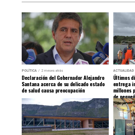
POLÍTICA
2 meses atrás
ACTUALIDAD
Declaración del Gobernador Alejandro
Últimos d
Santana acerca de su delicado estado
entrega i
de salud causa preocupación
millones 
de pequeñ