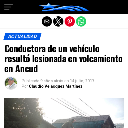
Salir de la versión móvil
ACTUALIDAD
Conductora de un vehículo
resultó lesionada en volcamiento
en Ancud
Publicado
9 años atrás
en
14 julio, 2017
Por
Claudio Velásquez Martínez