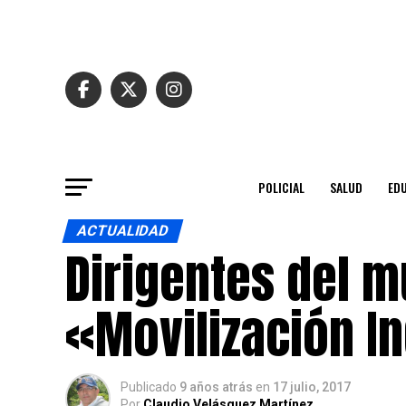
POLICIAL
SALUD
ED
ACTUALIDAD
Dirigentes del m
«Movilización I
Publicado
9 años atrás
en
17 julio, 2017
Por
Claudio Velásquez Martínez