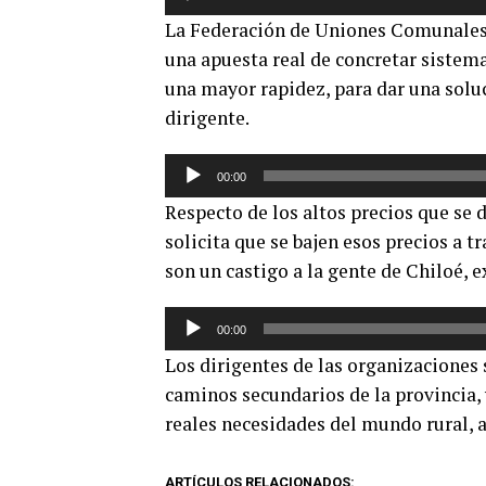
de
La Federación de Uniones Comunales
audio
una apuesta real de concretar sistema
una mayor rapidez, para dar una soluc
dirigente.
Reproductor
00:00
de
Respecto de los altos precios que se 
audio
solicita que se bajen esos precios a t
son un castigo a la gente de Chiloé, e
Reproductor
00:00
de
Los dirigentes de las organizaciones
audio
caminos secundarios de la provincia
reales necesidades del mundo rural, a
ARTÍCULOS RELACIONADOS: