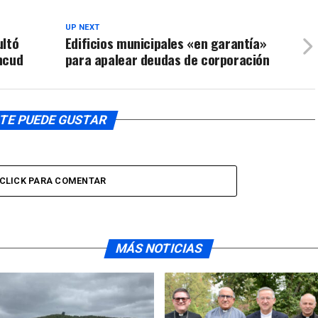
aumentar
o
UP NEXT
ultó
Edificios municipales «en garantía»
disminuir
ncud
para apalear deudas de corporación
el
volumen.
TE PUEDE GUSTAR
CLICK PARA COMENTAR
MÁS NOTICIAS