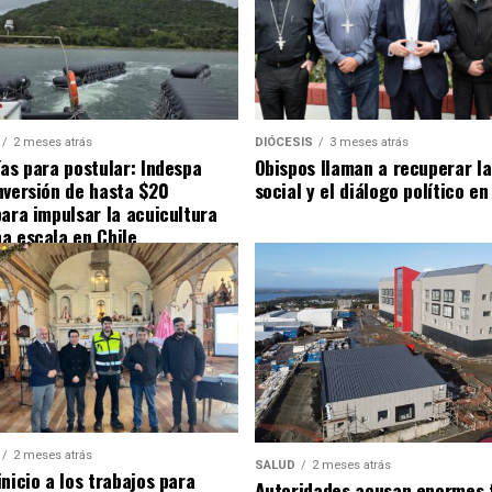
2 meses atrás
DIÓCESIS
3 meses atrás
ías para postular: Indespa
Obispos llaman a recuperar la
nversión de hasta $20
social y el diálogo político en
para impulsar la acuicultura
a escala en Chile
2 meses atrás
SALUD
2 meses atrás
nicio a los trabajos para
Autoridades acusan enormes 