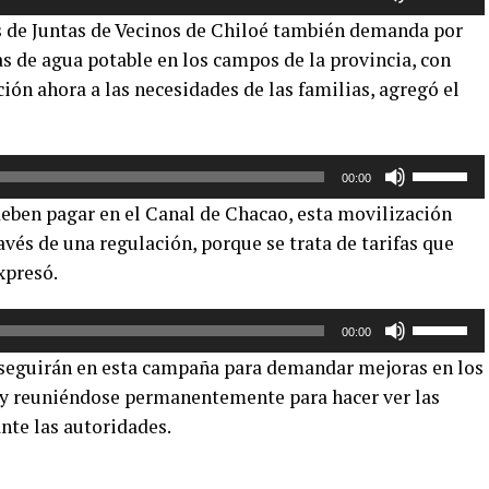
las
 de Juntas de Vecinos de Chiloé también demanda por
teclas
s de agua potable en los campos de la provincia, con
de
ión ahora a las necesidades de las familias, agregó el
flecha
arriba/aba
para
aumentar
Utiliza
00:00
o
las
deben pagar en el Canal de Chacao, esta movilización
disminuir
teclas
ravés de una regulación, porque se trata de tarifas que
el
de
xpresó.
volumen.
flecha
arriba/aba
Utiliza
para
00:00
las
aumentar
 seguirán en esta campaña para demandar mejoras en los
teclas
o
, y reuniéndose permanentemente para hacer ver las
de
disminuir
nte las autoridades.
flecha
el
arriba/aba
volumen.
para