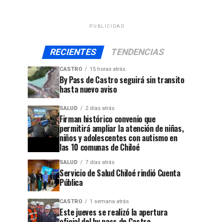
PUBLICIDAD
RECIENTES
TENDENCIAS
CASTRO
15 horas atrás
By Pass de Castro seguirá sin transito
hasta nuevo aviso
SALUD
2 días atrás
Firman histórico convenio que
permitirá ampliar la atención de niñas,
niños y adolescentes con autismo en
las 10 comunas de Chiloé
SALUD
7 días atrás
Servicio de Salud Chiloé rindió Cuenta
Pública
CASTRO
1 semana atrás
Este jueves se realizó la apertura
oficial del by pass de Castro