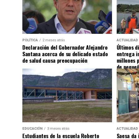
POLÍTICA
2 meses atrás
ACTUALIDAD
Declaración del Gobernador Alejandro
Últimos d
Santana acerca de su delicado estado
entrega i
de salud causa preocupación
millones 
de pequeñ
EDUCACIÓN
3 meses atrás
ACTUALIDAD
Estudiantes de la escuela Roberto
Saesa da i