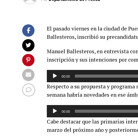
El pasado viernes en la ciudad de Pu
Ballesteros, inscribió su precandidatu
Manuel Ballesteros, en entrevista con
inscripción y sus intenciones por comp
Reproductor
00:00
de
Respecto a su propuesta y programa 
audio
semana habría novedades en ese ámbi
Reproductor
00:00
de
Cabe destacar que las primarias intern
audio
marzo del próximo año y posteriormen