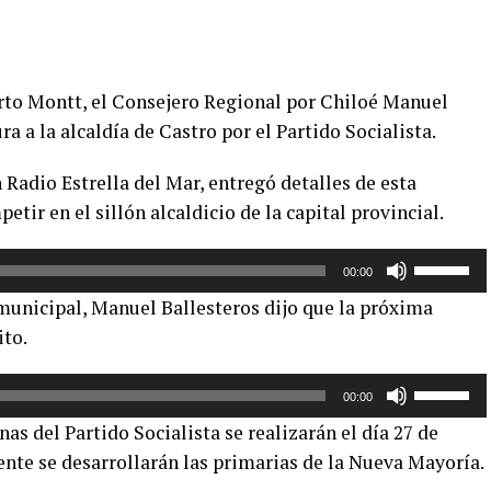
erto Montt, el Consejero Regional por Chiloé Manuel
ra a la alcaldía de Castro por el Partido Socialista.
 Radio Estrella del Mar, entregó detalles de esta
etir en el sillón alcaldicio de la capital provincial.
Utiliza
00:00
las
municipal, Manuel Ballesteros dijo que la próxima
teclas
to.
de
flecha
Utiliza
arriba/aba
00:00
las
para
as del Partido Socialista se realizarán el día 27 de
teclas
aumentar
te se desarrollarán las primarias de la Nueva Mayoría.
de
o
flecha