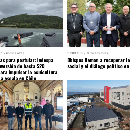
2 meses atrás
DIÓCESIS
3 meses atrás
ías para postular: Indespa
Obispos llaman a recuperar la
nversión de hasta $20
social y el diálogo político en
para impulsar la acuicultura
a escala en Chile