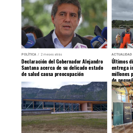
POLÍTICA
2 meses atrás
ACTUALIDAD
Declaración del Gobernador Alejandro
Últimos d
Santana acerca de su delicado estado
entrega i
de salud causa preocupación
millones 
de pequeñ