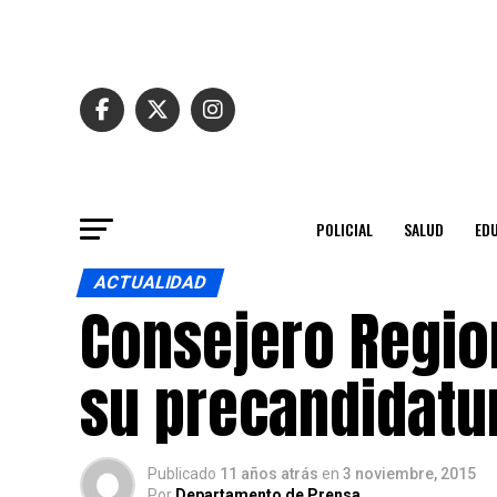
POLICIAL
SALUD
ED
ACTUALIDAD
Consejero Region
su precandidatur
Publicado
11 años atrás
en
3 noviembre, 2015
Por
Departamento de Prensa