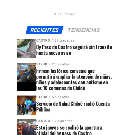
PUBLICIDAD
RECIENTES
TENDENCIAS
CASTRO
8 horas atrás
By Pass de Castro seguirá sin transito
hasta nuevo aviso
SALUD
2 días atrás
Firman histórico convenio que
permitirá ampliar la atención de niñas,
niños y adolescentes con autismo en
las 10 comunas de Chiloé
SALUD
6 días atrás
Servicio de Salud Chiloé rindió Cuenta
jo
Pública
CASTRO
7 días atrás
Este jueves se realizó la apertura
oficial del by pass de Castro