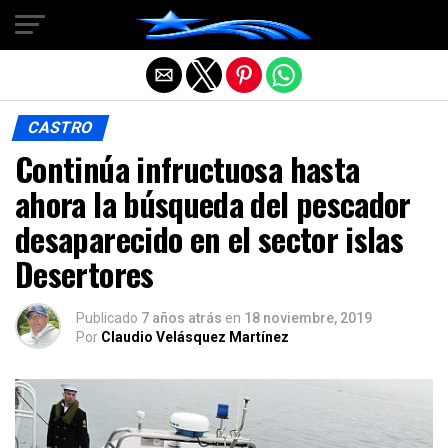
Salir de la versión móvil
CASTRO
Continúa infructuosa hasta
ahora la búsqueda del pescador
desaparecido en el sector islas
Desertores
Publicado
7 años atrás
en
18 noviembre, 2019
Por
Claudio Velásquez Martínez