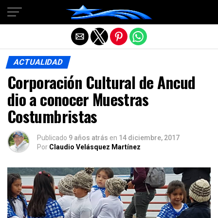
Salir de la versión móvil
ACTUALIDAD
Corporación Cultural de Ancud
dio a conocer Muestras
Costumbristas
Publicado
9 años atrás
en
14 diciembre, 2017
Por
Claudio Velásquez Martínez