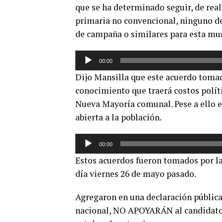
que se ha determinado seguir, de real
primaria no convencional, ninguno de
de campaña o similares para esta mun
Reproductor
00:00
de
Dijo Mansilla que este acuerdo tomado
audio
conocimiento que traerá costos polít
Nueva Mayoría comunal. Pese a ello e
abierta a la población.
Reproductor
00:00
de
Estos acuerdos fueron tomados por l
audio
día viernes 26 de mayo pasado.
Agregaron en una declaración pública 
nacional, NO APOYARÁN al candidato 