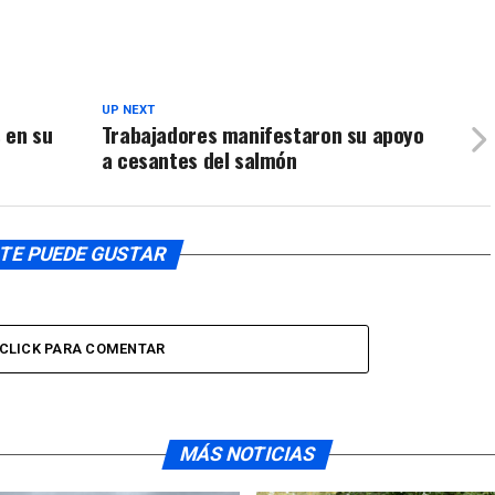
aumentar
o
disminuir
el
volumen.
UP NEXT
 en su
Trabajadores manifestaron su apoyo
a cesantes del salmón
TE PUEDE GUSTAR
CLICK PARA COMENTAR
MÁS NOTICIAS