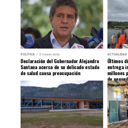
POLÍTICA
2 meses atrás
ACTUALIDAD
Declaración del Gobernador Alejandro
Últimos d
Santana acerca de su delicado estado
entrega i
de salud causa preocupación
millones 
de pequeñ