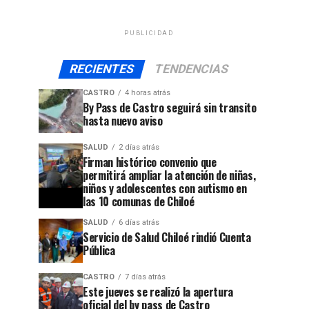
PUBLICIDAD
RECIENTES
TENDENCIAS
CASTRO
4 horas atrás
By Pass de Castro seguirá sin transito
hasta nuevo aviso
SALUD
2 días atrás
Firman histórico convenio que
permitirá ampliar la atención de niñas,
niños y adolescentes con autismo en
las 10 comunas de Chiloé
SALUD
6 días atrás
Servicio de Salud Chiloé rindió Cuenta
Pública
CASTRO
7 días atrás
Este jueves se realizó la apertura
oficial del by pass de Castro