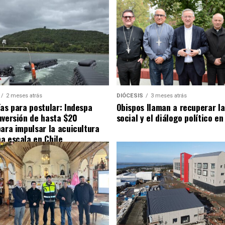
2 meses atrás
DIÓCESIS
3 meses atrás
ías para postular: Indespa
Obispos llaman a recuperar la
nversión de hasta $20
social y el diálogo político en
para impulsar la acuicultura
a escala en Chile