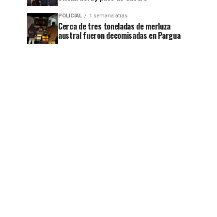
POLICIAL
1 semana atrás
Cerca de tres toneladas de merluza
jo
austral fueron decomisadas en Pargua
jo
jo