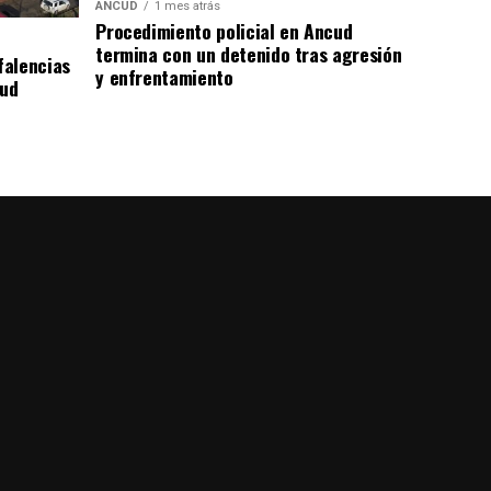
ANCUD
1 mes atrás
Procedimiento policial en Ancud
termina con un detenido tras agresión
falencias
y enfrentamiento
lud