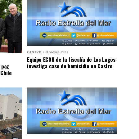
CASTRO
3 meses atrás
Equipo ECOH de la fiscalía de Los Lagos
investiga caso de homicidio en Castro
 paz
 Chile