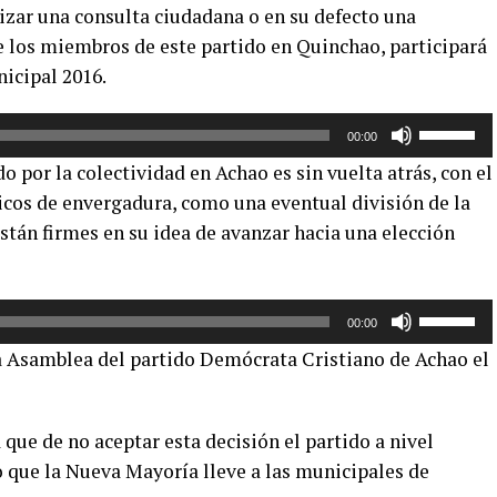
izar una consulta ciudadana o en su defecto una
de
 los miembros de este partido en Quinchao, participará
flecha
arriba/aba
icipal 2016.
para
aumentar
Utiliza
00:00
o
las
 por la colectividad en Achao es sin vuelta atrás, con el
disminuir
teclas
icos de envergadura, como una eventual división de la
el
de
stán firmes en su idea de avanzar hacia una elección
volumen.
flecha
arriba/aba
para
aumentar
Utiliza
00:00
o
las
a Asamblea del partido Demócrata Cristiano de Achao el
disminuir
teclas
el
de
volumen.
flecha
que de no aceptar esta decisión el partido a nivel
arriba/aba
que la Nueva Mayoría lleve a las municipales de
para