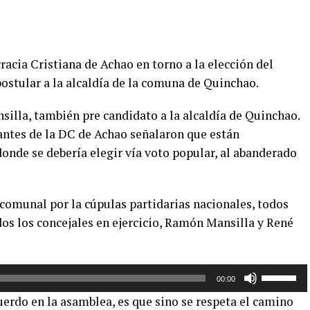
acia Cristiana de Achao en torno a la elección del
ostular a la alcaldía de la comuna de Quinchao.
silla, también pre candidato a la alcaldía de Quinchao.
tantes de la DC de Achao señalaron que están
nde se debería elegir vía voto popular, al abanderado
comunal por la cúpulas partidarias nacionales, todos
idos los concejales en ejercicio, Ramón Mansilla y René
Utiliza
00:00
las
erdo en la asamblea, es que sino se respeta el camino
teclas