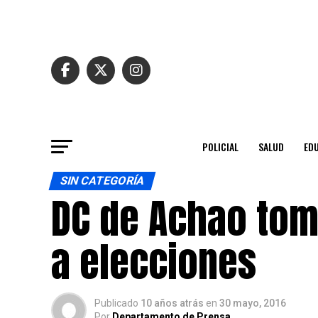
POLICIAL
SALUD
ED
SIN CATEGORÍA
DC de Achao toma
a elecciones
Publicado
10 años atrás
en
30 mayo, 2016
Por
Departamento de Prensa