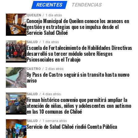
operativo para dar con el paradero de los delincuentes
RECIENTES
TENDENCIAS
que huyen con este millonario botín.
QUEILEN
1 día atrás
Concejo Municipal de Queilen conoce los avances en
ARTÍCULOS RELACIONADOS:
gestión y estrategias que se impulsa desde el
Servicio Salud Chiloé
UP NEXT
Se aprobó proyecto de semaforización para la entrada
SALUD
1 día atrás
norte de Castro
Escuela de Fortalecimiento de Habilidades Directivas
desarrolló su tercer módulo sobre Riesgos
NO TE PIERDAS
Psicosociales en el Trabajo
Realizan Mesa de Seguridad “Entre Todos, Más Seguros”
en Quemchi
CASTRO
2 días atrás
By Pass de Castro seguirá sin transito hasta nuevo
aviso
SALUD
4 días atrás
Firman histórico convenio que permitirá ampliar la
atención de niñas, niños y adolescentes con autismo
en las 10 comunas de Chiloé
SALUD
1 semana atrás
Servicio de Salud Chiloé rindió Cuenta Pública