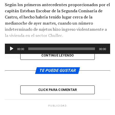
Según los primeros antecedentes proporcionados por el
capitán Esteban Escobar de la Segunda Comisaría de
Castro, el hecho habría tenido lugar cerca de la
medianoche de ayer martes, cuando un número
indeterminado de sujetos hizo ingreso violentamente a
la vivienda en el sector Chullec.
Reproductor
00:00
00:00
de
CONTINÚE LEYENDO
Confirmó el oficial de Carabineros que las víctimas
audio
debieron ser trasladadas hacia un recinto asistencial
quedando con el diagnóstico de lesiones leves y
TE PUEDE GUSTAR
derivadas a su hogar, ya que los asaltantes les habrían
propinado golpes durante la acción delictual.
CLICK PARA COMENTAR
Reproductor
00:00
00:00
de
Hasta el cierre de esta edición, se confirmó que
audio
PUBLICIDAD
Carabineros está llevando adelante un completo