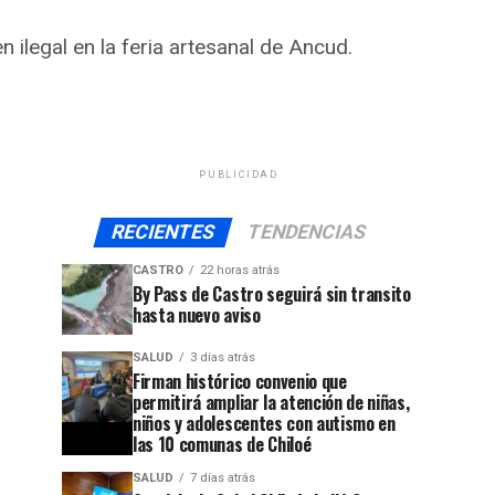
ilegal en la feria artesanal de Ancud.
PUBLICIDAD
RECIENTES
TENDENCIAS
CASTRO
22 horas atrás
By Pass de Castro seguirá sin transito
hasta nuevo aviso
SALUD
3 días atrás
Firman histórico convenio que
permitirá ampliar la atención de niñas,
niños y adolescentes con autismo en
las 10 comunas de Chiloé
SALUD
7 días atrás