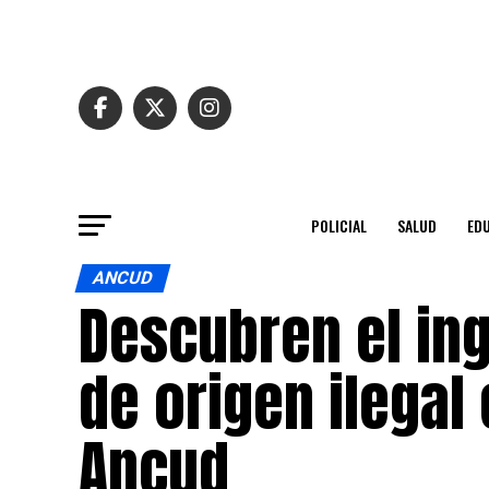
POLICIAL
SALUD
ED
ANCUD
Descubren el in
de origen ilegal 
Ancud