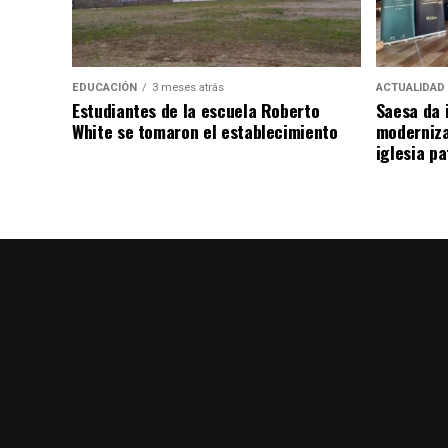
EDUCACIÓN
3 meses atrás
ACTUALIDAD
Estudiantes de la escuela Roberto
Saesa da i
White se tomaron el establecimiento
moderniza
iglesia pa