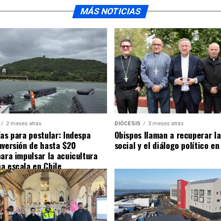
MÁS NOTICIAS
2 meses atrás
DIÓCESIS
3 meses atrás
ías para postular: Indespa
Obispos llaman a recuperar la
nversión de hasta $20
social y el diálogo político en
para impulsar la acuicultura
a escala en Chile