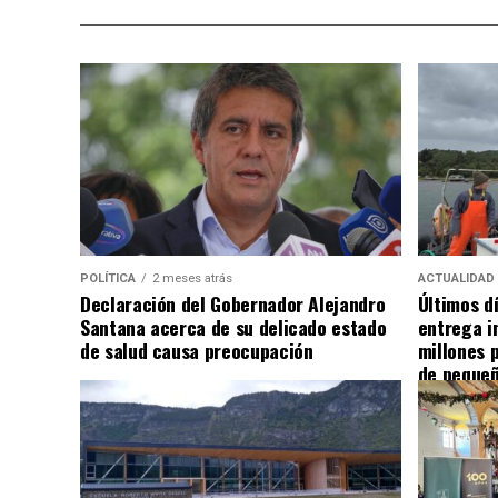
POLÍTICA
2 meses atrás
ACTUALIDAD
Declaración del Gobernador Alejandro
Últimos d
Santana acerca de su delicado estado
entrega i
de salud causa preocupación
millones 
de pequeñ