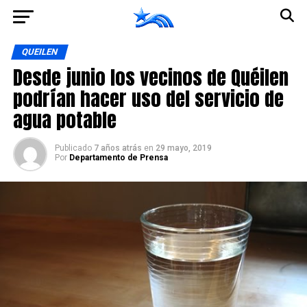
Ir a la versión móvil
QUEILEN
Desde junio los vecinos de Quéilen
podrían hacer uso del servicio de
agua potable
Publicado
7 años atrás
en
29 mayo, 2019
Por
Departamento de Prensa