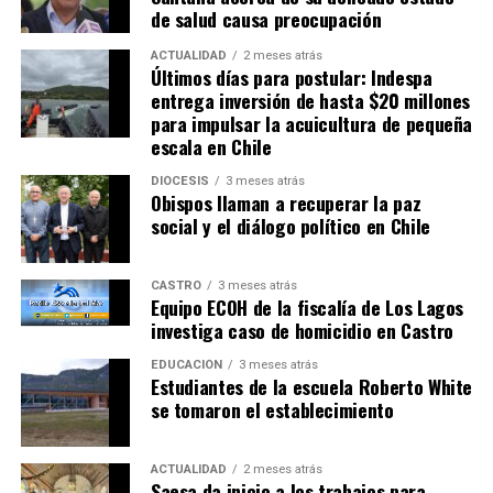
de salud causa preocupación
ACTUALIDAD
2 meses atrás
Últimos días para postular: Indespa
entrega inversión de hasta $20 millones
para impulsar la acuicultura de pequeña
escala en Chile
DIÓCESIS
3 meses atrás
Obispos llaman a recuperar la paz
social y el diálogo político en Chile
CASTRO
3 meses atrás
Equipo ECOH de la fiscalía de Los Lagos
investiga caso de homicidio en Castro
EDUCACIÓN
3 meses atrás
Estudiantes de la escuela Roberto White
se tomaron el establecimiento
ACTUALIDAD
2 meses atrás
Saesa da inicio a los trabajos para