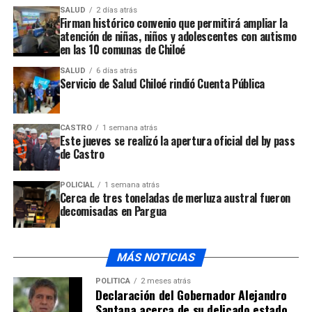
construcción de hospital comunal
SALUD
2 días atrás
Firman histórico convenio que permitirá ampliar la
NO TE PIERDAS
atención de niñas, niños y adolescentes con autismo
Hallazgo de un cadáver en isla Tranqui moviliza a Policía
en las 10 comunas de Chiloé
de Investigaciones
SALUD
6 días atrás
Servicio de Salud Chiloé rindió Cuenta Pública
CASTRO
1 semana atrás
Este jueves se realizó la apertura oficial del by pass
de Castro
POLICIAL
1 semana atrás
Cerca de tres toneladas de merluza austral fueron
decomisadas en Pargua
MÁS NOTICIAS
POLÍTICA
2 meses atrás
Declaración del Gobernador Alejandro
Santana acerca de su delicado estado