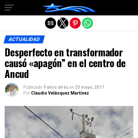
Salir de la versión móvil
ACTUALIDAD
Desperfecto en transformador
causó «apagón” en el centro de
Ancud
Publicado
9 años atrás
en
23 mayo, 2017
Por
Claudio Velásquez Martínez