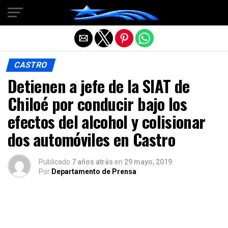
Salir de la versión móvil
CASTRO
Detienen a jefe de la SIAT de
Chiloé por conducir bajo los
efectos del alcohol y colisionar
dos automóviles en Castro
Publicado
7 años atrás
en
29 mayo, 2019
Por
Departamento de Prensa