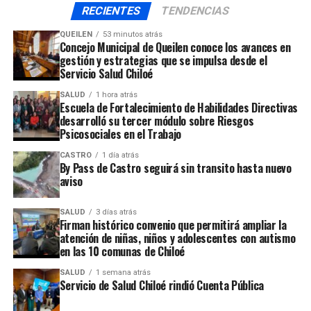
RECIENTES
TENDENCIAS
dueños y familiares que no sean a la vez trabajadores
dependientes del local.
QUEILEN
53 minutos atrás
Concejo Municipal de Queilen conoce los avances en
gestión y estrategias que se impulsa desde el
ARTÍCULOS RELACIONADOS:
Servicio Salud Chiloé
UP NEXT
SALUD
1 hora atrás
Cien cajas con alimentos entregará la Red Salmón entre
Escuela de Fortalecimiento de Habilidades Directivas
despedidos en su industria
desarrolló su tercer módulo sobre Riesgos
Psicosociales en el Trabajo
NO TE PIERDAS
Superintendencia de Servicios Sanitarios anunció que se
CASTRO
1 día atrás
mantendrán las tarifas base de agua potable
By Pass de Castro seguirá sin transito hasta nuevo
aviso
SALUD
3 días atrás
Firman histórico convenio que permitirá ampliar la
atención de niñas, niños y adolescentes con autismo
en las 10 comunas de Chiloé
SALUD
1 semana atrás
Servicio de Salud Chiloé rindió Cuenta Pública