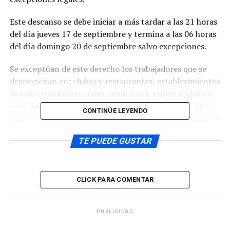
Este descanso se debe iniciar a más tardar a las 21 horas
del día jueves 17 de septiembre y termina a las 06 horas
del día domingo 20 de septiembre salvo excepciones.
Se exceptúan de este derecho los trabajadores que se
desempeñan en: clubes y restaurantes; establecimientos
de entretenimiento, tales como cines, espectáculos en
vivo, discotecas, pub, cabaret, casinos de juegos y otros
CONTINÚE LEYENDO
lugares de juegos legalmente autorizados; y expendio de
combustibles, farmacias de urgencia y farmacias que
TE PUEDE GUSTAR
deban cumplir turnos fijados por la autoridad sanitaria.
También deben trabajar los dependientes de las
llamadas «tiendas de conveniencia» adosadas a los
servicentros si venden alimentos preparados en el
CLICK PARA COMENTAR
mismo lugar.
En cuanto al pequeño comercio, destacó, podrán abrir
PUBLICIDAD
los días 18 y 19 siempre que sea atendido por sus