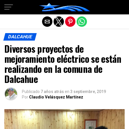
Salir de la versión móvil
DALCAHUE
Diversos proyectos de
mejoramiento eléctrico se están
realizando en la comuna de
Dalcahue
Publicado
7 años atrás
en
3 septiembre, 2019
Por
Claudio Velásquez Martínez