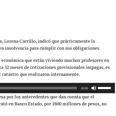
s, Lorena Carrillo, indicó que prácticamente la
en insolvencia para cumplir con sus obligaciones.
ra económica que están viviendo muchos profesores en
ta 32 meses de cotizaciones previsionales impagas, es
l catastro que realizaron internamente.
Utiliza
00:00
las
a por los antecedentes que dan cuenta que el
teclas
ató en Banco Estado, por 1800 millones de pesos, no
de
flecha