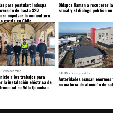
ías para postular: Indespa
Obispos llaman a recuperar la
nversión de hasta $20
social y el diálogo político en
para impulsar la acuicultura
a escala en Chile
2 meses atrás
SALUD
2 meses atrás
nicio a los trabajos para
Autoridades acusan enormes 
r la instalación eléctrica de
en materia de atención de sa
trimonial en Villa Quinchao