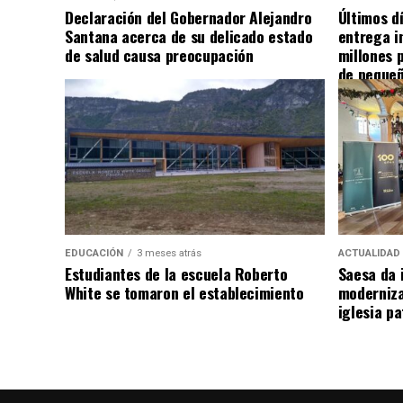
Declaración del Gobernador Alejandro
Últimos d
Santana acerca de su delicado estado
entrega i
de salud causa preocupación
millones 
de pequeñ
EDUCACIÓN
3 meses atrás
ACTUALIDAD
Estudiantes de la escuela Roberto
Saesa da i
White se tomaron el establecimiento
moderniza
iglesia pa