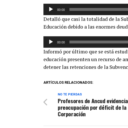
Reproductor
00:00
de
Detalló que casi la totalidad de la S
audio
Educación debido a las enormes deuda
Reproductor
00:00
de
Informó por último que se está estudi
audio
educación presenten un recurso de amp
detener las retenciones de la Subvenc
ARTÍCULOS RELACIONADOS:
NO TE PIERDAS
Profesores de Ancud evidenci
preocupación por déficit de la
Corporación