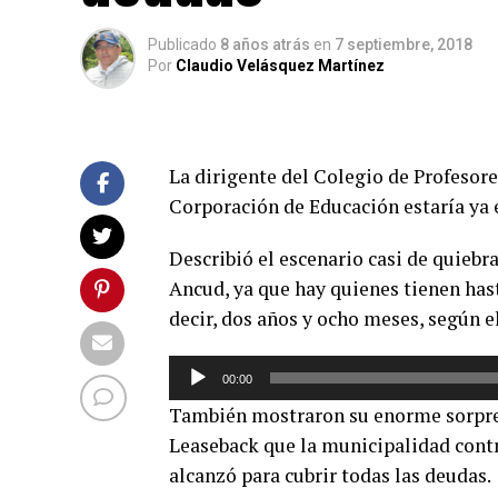
Publicado
8 años atrás
en
7 septiembre, 2018
Por
Claudio Velásquez Martínez
La dirigente del Colegio de Profesore
Corporación de Educación estaría ya 
Describió el escenario casi de quieb
Ancud, ya que hay quienes tienen has
decir, dos años y ocho meses, según e
Reproductor
00:00
de
También mostraron su enorme sorpres
audio
Leaseback que la municipalidad contr
alcanzó para cubrir todas las deudas.