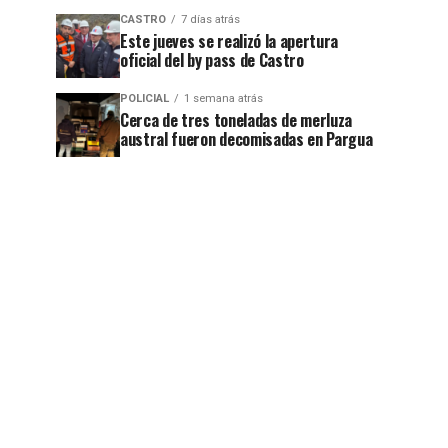
jo
CASTRO
7 días atrás
Este jueves se realizó la apertura
oficial del by pass de Castro
POLICIAL
1 semana atrás
Cerca de tres toneladas de merluza
austral fueron decomisadas en Pargua
jo
jo