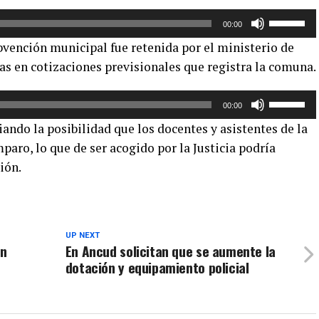
arriba/aba
Utiliza
para
00:00
las
aumentar
ubvención municipal fue retenida por el ministerio de
teclas
o
s en cotizaciones previsionales que registra la comuna.
de
disminuir
flecha
el
Utiliza
arriba/aba
volumen.
00:00
las
para
ando la posibilidad que los docentes y asistentes de la
teclas
aumentar
aro, lo que de ser acogido por la Justicia podría
de
o
ión.
flecha
disminuir
arriba/aba
el
para
volumen.
aumentar
o
UP NEXT
an
En Ancud solicitan que se aumente la
disminuir
dotación y equipamiento policial
el
volumen.