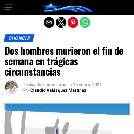
Salir de la versión móvil
CHONCHI
Dos hombres murieron el fin de
semana en trágicas
circunstancias
Publicado
6 años atrás
en
25 enero, 2021
Por
Claudio Velásquez Martínez