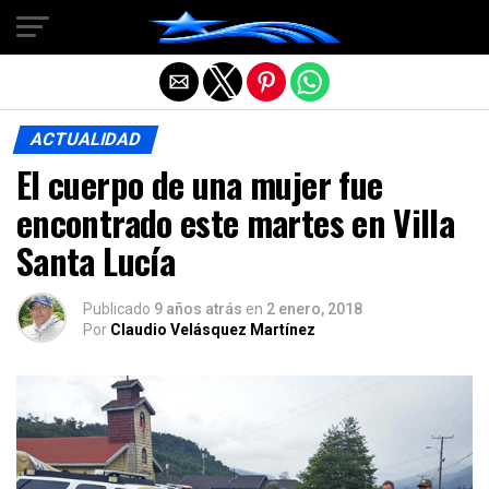
Salir de la versión móvil
ACTUALIDAD
El cuerpo de una mujer fue
encontrado este martes en Villa
Santa Lucía
Publicado
9 años atrás
en
2 enero, 2018
Por
Claudio Velásquez Martínez