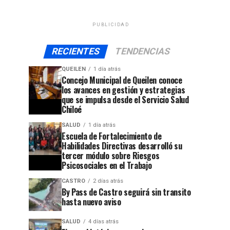
PUBLICIDAD
RECIENTES
TENDENCIAS
QUEILEN
1 día atrás
Concejo Municipal de Queilen conoce
los avances en gestión y estrategias
que se impulsa desde el Servicio Salud
Chiloé
SALUD
1 día atrás
Escuela de Fortalecimiento de
Habilidades Directivas desarrolló su
tercer módulo sobre Riesgos
Psicosociales en el Trabajo
CASTRO
2 días atrás
By Pass de Castro seguirá sin transito
hasta nuevo aviso
SALUD
4 días atrás
jo