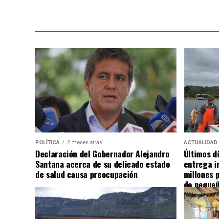
POLÍTICA
2 meses atrás
ACTUALIDAD
Declaración del Gobernador Alejandro
Últimos d
Santana acerca de su delicado estado
entrega i
de salud causa preocupación
millones 
de pequeñ