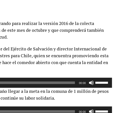
rando para realizar la versión 2016 de la colecta
s de este mes de octubre y que comprenderá también
cud.
r del Ejército de Salvación y director Internacional de
stres para Chile, quien se encuentra promoviendo esta
e hace el comedor abierto con que cuenta la entidad en
Utiliza
00:00
las
año llegar a la meta en la comuna de 1 millón de pesos
teclas
continúe su labor solidaria.
de
flecha
Utiliza
arriba/aba
00:00