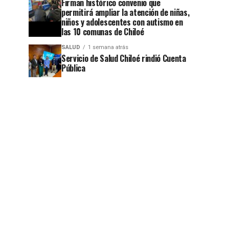
Firman histórico convenio que
permitirá ampliar la atención de niñas,
niños y adolescentes con autismo en
las 10 comunas de Chiloé
SALUD
1 semana atrás
jo
Servicio de Salud Chiloé rindió Cuenta
Pública