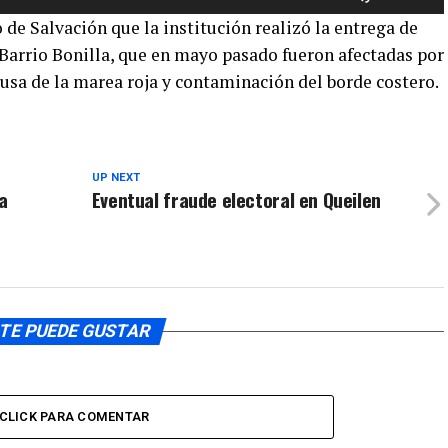
las
para
de Salvación que la institución realizó la entrega de
teclas
aumentar
 Barrio Bonilla, que en mayo pasado fueron afectadas por
de
o
ausa de la marea roja y contaminación del borde costero.
flecha
disminuir
arriba/aba
el
para
volumen.
aumentar
o
UP NEXT
a
Eventual fraude electoral en Queilen
disminuir
el
volumen.
TE PUEDE GUSTAR
CLICK PARA COMENTAR