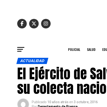
POLICIAL
SALUD
ED
ACTUALIDAD
El Ejército de S
su colecta nacio
Publicado
10 años atrás
en
3 octubre, 2016
Por
Departamento de Prensa