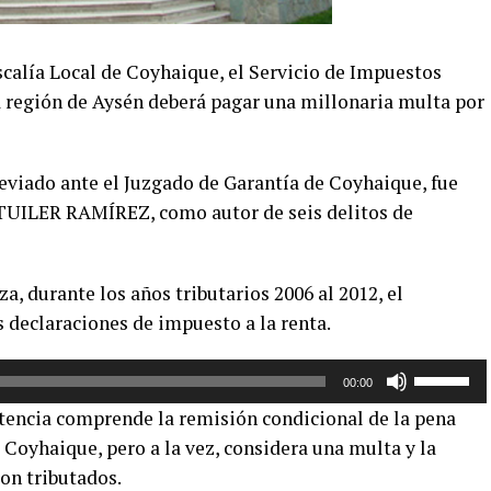
scalía Local de Coyhaique, el Servicio de Impuestos
la región de Aysén deberá pagar una millonaria multa por
viado ante el Juzgado de Garantía de Coyhaique, fue
UILER RAMÍREZ, como autor de seis delitos de
a, durante los años tributarios 2006 al 2012, el
declaraciones de impuesto a la renta.
Utiliza
00:00
las
ntencia comprende la remisión condicional de la pena
teclas
 Coyhaique, pero a la vez, considera una multa y la
de
on tributados.
flecha