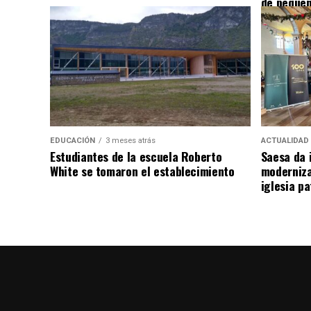
de pequeñ
EDUCACIÓN
3 meses atrás
ACTUALIDAD
Estudiantes de la escuela Roberto
Saesa da i
White se tomaron el establecimiento
moderniza
iglesia pa