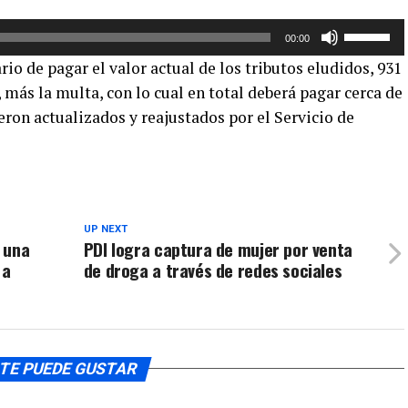
arriba/aba
Utiliza
para
00:00
las
aumentar
io de pagar el valor actual de los tributos eludidos, 931
teclas
o
ás la multa, con lo cual en total deberá pagar cerca de
de
disminuir
eron actualizados y reajustados por el Servicio de
flecha
el
arriba/aba
volumen.
para
aumentar
o
disminuir
UP NEXT
e una
PDI logra captura de mujer por venta
el
 a
de droga a través de redes sociales
volumen.
TE PUEDE GUSTAR