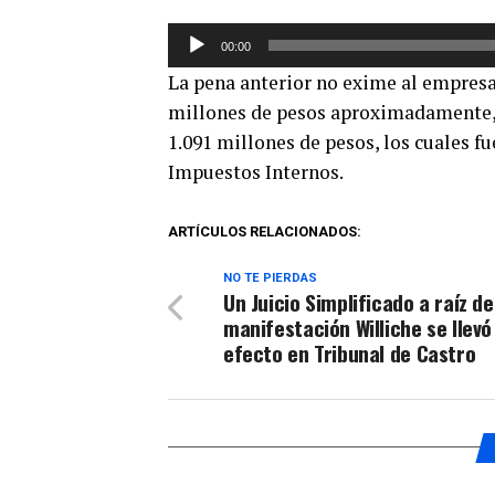
Reproductor
00:00
de
La pena anterior no exime al empresar
audio
millones de pesos aproximadamente, m
1.091 millones de pesos, los cuales fu
Impuestos Internos.
ARTÍCULOS RELACIONADOS:
NO TE PIERDAS
Un Juicio Simplificado a raíz d
manifestación Williche se llevó
efecto en Tribunal de Castro