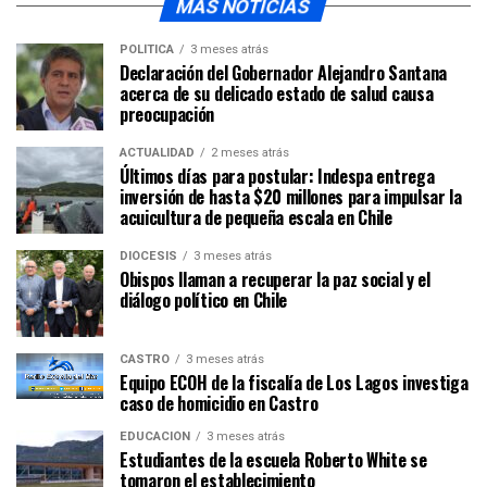
MÁS NOTICIAS
POLÍTICA
3 meses atrás
Declaración del Gobernador Alejandro Santana
acerca de su delicado estado de salud causa
preocupación
ACTUALIDAD
2 meses atrás
Últimos días para postular: Indespa entrega
inversión de hasta $20 millones para impulsar la
acuicultura de pequeña escala en Chile
DIÓCESIS
3 meses atrás
Obispos llaman a recuperar la paz social y el
diálogo político en Chile
CASTRO
3 meses atrás
Equipo ECOH de la fiscalía de Los Lagos investiga
caso de homicidio en Castro
EDUCACIÓN
3 meses atrás
Estudiantes de la escuela Roberto White se
tomaron el establecimiento