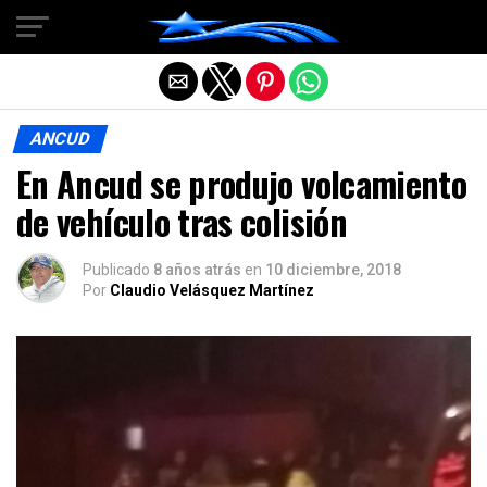
Salir de la versión móvil
ANCUD
En Ancud se produjo volcamiento
de vehículo tras colisión
Publicado
8 años atrás
en
10 diciembre, 2018
Por
Claudio Velásquez Martínez