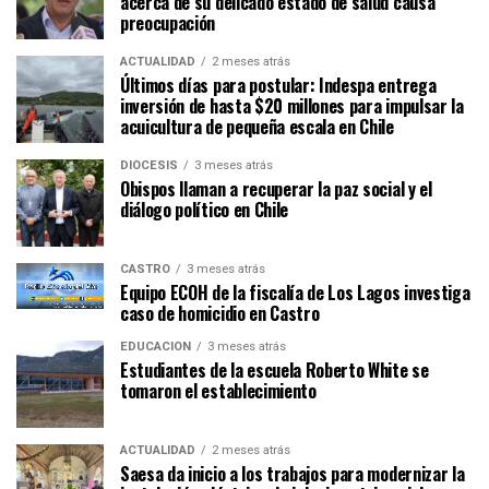
acerca de su delicado estado de salud causa
preocupación
ACTUALIDAD
2 meses atrás
Últimos días para postular: Indespa entrega
inversión de hasta $20 millones para impulsar la
acuicultura de pequeña escala en Chile
DIÓCESIS
3 meses atrás
Obispos llaman a recuperar la paz social y el
diálogo político en Chile
CASTRO
3 meses atrás
Equipo ECOH de la fiscalía de Los Lagos investiga
caso de homicidio en Castro
EDUCACIÓN
3 meses atrás
Estudiantes de la escuela Roberto White se
tomaron el establecimiento
ACTUALIDAD
2 meses atrás
Saesa da inicio a los trabajos para modernizar la