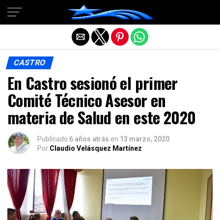
Salir de la versión móvil
CASTRO
En Castro sesionó el primer
Comité Técnico Asesor en
materia de Salud en este 2020
Publicado
6 años atrás
en
13 marzo, 2020
Por
Claudio Velásquez Martínez