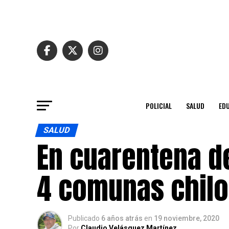
POLICIAL
SALUD
ED
SALUD
En cuarentena d
4 comunas chilo
Publicado
6 años atrás
en
19 noviembre, 2020
Por
Claudio Velásquez Martínez