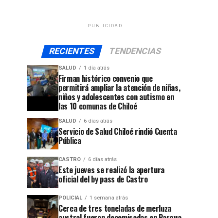
PUBLICIDAD
RECIENTES
TENDENCIAS
SALUD
1 día atrás
Firman histórico convenio que
permitirá ampliar la atención de niñas,
niños y adolescentes con autismo en
las 10 comunas de Chiloé
SALUD
6 días atrás
Servicio de Salud Chiloé rindió Cuenta
Pública
CASTRO
6 días atrás
Este jueves se realizó la apertura
oficial del by pass de Castro
POLICIAL
1 semana atrás
Cerca de tres toneladas de merluza
austral fueron decomisadas en Pargua