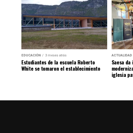
EDUCACIÓN
3 meses atrás
ACTUALIDAD
Estudiantes de la escuela Roberto
Saesa da i
White se tomaron el establecimiento
moderniza
iglesia pa