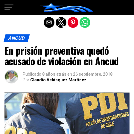
Salir de la versión móvil
ANCUD
En prisión preventiva quedó
acusado de violación en Ancud
Publicado
8 años atrás
en
26 septiembre, 2018
Por
Claudio Velásquez Martínez