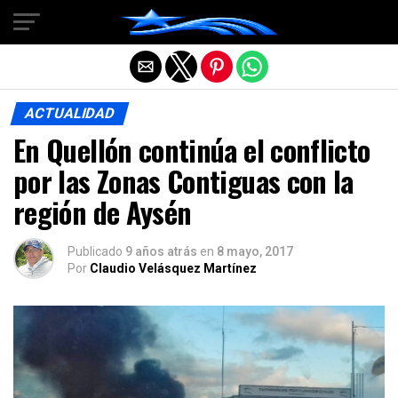
Salir de la versión móvil
ACTUALIDAD
En Quellón continúa el conflicto
por las Zonas Contiguas con la
región de Aysén
Publicado
9 años atrás
en
8 mayo, 2017
Por
Claudio Velásquez Martínez