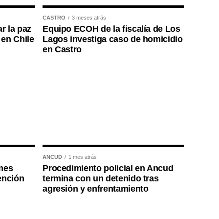
CASTRO
3 meses atrás
r la paz
Equipo ECOH de la fiscalía de Los
 en Chile
Lagos investiga caso de homicidio
en Castro
ANCUD
1 mes atrás
mes
Procedimiento policial en Ancud
ención
termina con un detenido tras
agresión y enfrentamiento