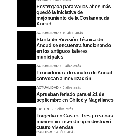
Postergada para varios años más
quedó la iniciativa de
mejoramiento de la Costanera de
Ancud
ACTUALIDAD
10 años atrás
Planta de Revisión Técnica de
Ancud se encuentra funcionando
en los antiguos talleres
municipales
ACTUALIDAD
2 años atrás
Pescadores artesanales de Ancud
convocan a movilización
ACTUALIDAD
8 años atrás
Aprueban feriado para el 21 de
septiembre en Chiloé y Magallanes
CASTRO
8 años atrás
Tragedia en Castro: Tres personas
mueren en incendio que destruyó
cuatro viviendas
POLÍTICA
3 años atrás