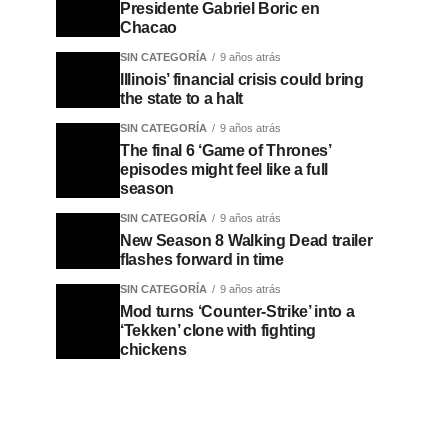
Presidente Gabriel Boric en
Chacao
SIN CATEGORÍA
9 años atrás
Illinois’ financial crisis could bring
the state to a halt
SIN CATEGORÍA
9 años atrás
The final 6 ‘Game of Thrones’
episodes might feel like a full
season
SIN CATEGORÍA
9 años atrás
New Season 8 Walking Dead trailer
flashes forward in time
SIN CATEGORÍA
9 años atrás
Mod turns ‘Counter-Strike’ into a
‘Tekken’ clone with fighting
chickens