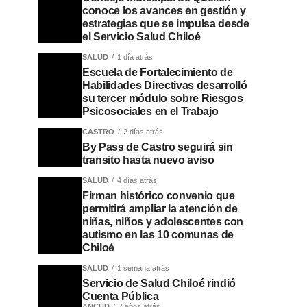
conoce los avances en gestión y
estrategias que se impulsa desde
el Servicio Salud Chiloé
SALUD
1 día atrás
Escuela de Fortalecimiento de
Habilidades Directivas desarrolló
su tercer módulo sobre Riesgos
Psicosociales en el Trabajo
CASTRO
2 días atrás
By Pass de Castro seguirá sin
transito hasta nuevo aviso
SALUD
4 días atrás
Firman histórico convenio que
permitirá ampliar la atención de
niñas, niños y adolescentes con
autismo en las 10 comunas de
Chiloé
SALUD
1 semana atrás
Servicio de Salud Chiloé rindió
Cuenta Pública
ANCUD
7 años atrás