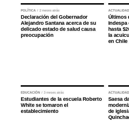
POLÍTICA
2 meses atrás
ACTUALIDA
Declaración del Gobernador
Últimos 
Alejandro Santana acerca de su
Indespa 
delicado estado de salud causa
hasta $2
preocupación
la acuic
en Chile
EDUCACIÓN
3 meses atrás
ACTUALIDA
Estudiantes de la escuela Roberto
Saesa da
White se tomaron el
moderniz
establecimiento
de iglesi
Quincha