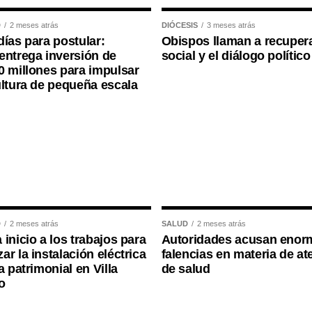
D
2 meses atrás
DIÓCESIS
3 meses atrás
días para postular:
Obispos llaman a recupera
entrega inversión de
social y el diálogo político
0 millones para impulsar
ultura de pequeña escala
D
2 meses atrás
SALUD
2 meses atrás
 inicio a los trabajos para
Autoridades acusan enor
ar la instalación eléctrica
falencias en materia de at
a patrimonial en Villa
de salud
o