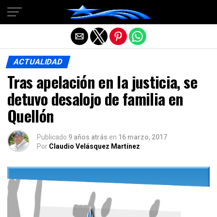
Salir de la versión móvil
ACTUALIDAD
Tras apelación en la justicia, se
detuvo desalojo de familia en
Quellón
Publicado
9 años atrás
en
16 marzo, 2017
Por
Claudio Velásquez Martínez