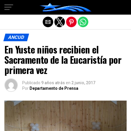
Salir de la versión móvil
ANCUD
En Yuste niños recibien el
Sacramento de la Eucaristía por
primera vez
Publicado
9 años atrás
en
2 junio, 2017
Por
Departamento de Prensa