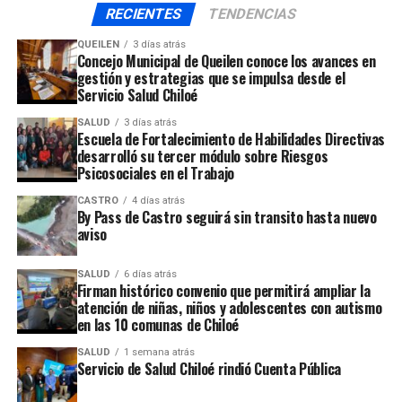
El proceso 2015, se caracteriza por algunas variaciones
RECIENTES
TENDENCIAS
en el proceso de identificación que permitirá postular a
QUEILEN
3 días atrás
un mayor número de estudiantes. Entre los cambio se
Concejo Municipal de Queilen conoce los avances en
destaca la equidad de género y la supresión de cupos
gestión y estrategias que se impulsa desde el
Servicio Salud Chiloé
acotados.
SALUD
3 días atrás
Escuela de Fortalecimiento de Habilidades Directivas
ARTÍCULOS RELACIONADOS:
desarrolló su tercer módulo sobre Riesgos
Psicosociales en el Trabajo
UP NEXT
Presidenta nombrará a Fiscal Nacional antes del plazo
CASTRO
4 días atrás
legal
By Pass de Castro seguirá sin transito hasta nuevo
aviso
NO TE PIERDAS
Senador Ivan Moreira califica como abuso el cobro en
exceso al servicio de luz en Tac
SALUD
6 días atrás
Firman histórico convenio que permitirá ampliar la
atención de niñas, niños y adolescentes con autismo
en las 10 comunas de Chiloé
SALUD
1 semana atrás
Servicio de Salud Chiloé rindió Cuenta Pública