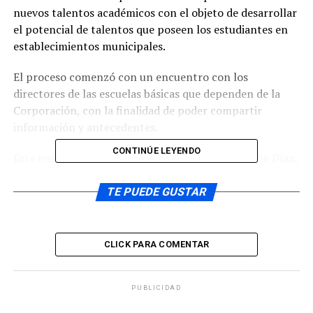
nuevos talentos académicos con el objeto de desarrollar
el potencial de talentos que poseen los estudiantes en
establecimientos municipales.
El proceso comenzó con un encuentro con los
directores de las escuelas básicas que dependen de la
Corporación, con la finalidad de poder compartir
información y antecedentes.
CONTINÚE LEYENDO
Esta reunión que se realizó en la Escuela Luis Uribe Díaz,
que contó con la presencia del encargado de la iniciativa
Marcos Urra, tuvo como objetivo principal informar,
TE PUEDE GUSTAR
capacitar y motivar a los establecimientos a ser agentes
activos en el desarrollo del potencial de talento de sus
estudiantes por medio de la nominación de estudiantes,
CLICK PARA COMENTAR
La identificación este año se realizará en 5° básico para
su ingreso el año 2016 al primer nivel de la Escuela de
Talentos.
PUBLICIDAD