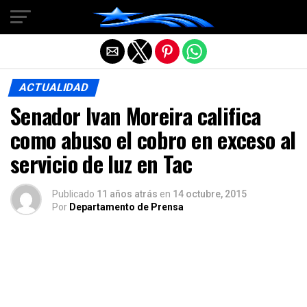
Salir de la versión móvil
ACTUALIDAD
Senador Ivan Moreira califica
como abuso el cobro en exceso al
servicio de luz en Tac
Publicado
11 años atrás
en
14 octubre, 2015
Por
Departamento de Prensa