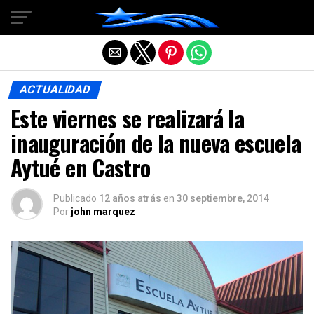
Salir de la versión móvil
ACTUALIDAD
Este viernes se realizará la
inauguración de la nueva escuela
Aytué en Castro
Publicado
12 años atrás
en
30 septiembre, 2014
Por
john marquez