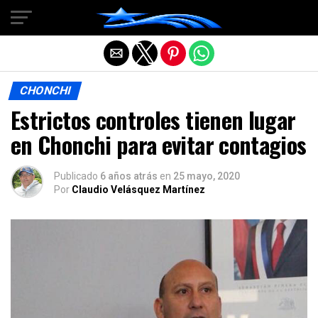
Salir de la versión móvil
CHONCHI
Estrictos controles tienen lugar
en Chonchi para evitar contagios
Publicado
6 años atrás
en
25 mayo, 2020
Por
Claudio Velásquez Martínez