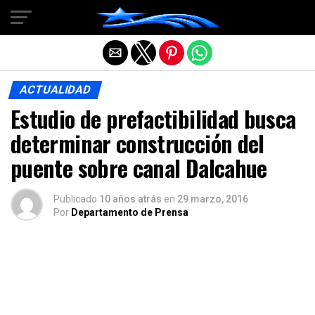
Salir de la versión móvil
ACTUALIDAD
Estudio de prefactibilidad busca
determinar construcción del
puente sobre canal Dalcahue
Publicado
10 años atrás
en
29 marzo, 2016
Por
Departamento de Prensa