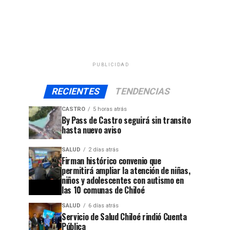
PUBLICIDAD
RECIENTES
TENDENCIAS
CASTRO
5 horas atrás
By Pass de Castro seguirá sin transito
hasta nuevo aviso
SALUD
2 días atrás
Firman histórico convenio que
permitirá ampliar la atención de niñas,
niños y adolescentes con autismo en
las 10 comunas de Chiloé
SALUD
6 días atrás
Servicio de Salud Chiloé rindió Cuenta
Pública