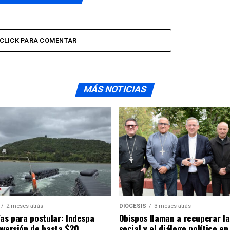
CLICK PARA COMENTAR
MÁS NOTICIAS
2 meses atrás
DIÓCESIS
3 meses atrás
ías para postular: Indespa
Obispos llaman a recuperar la
nversión de hasta $20
social y el diálogo político en