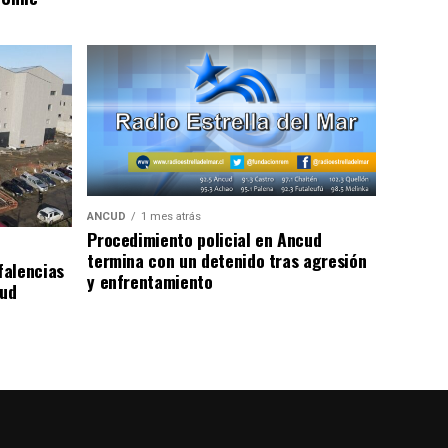
ANCUD
1 mes atrás
Procedimiento policial en Ancud
termina con un detenido tras agresión
falencias
y enfrentamiento
lud