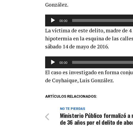
González.
Reproductor
00:00
de
La víctima de este delito, madre de 4 
audio
hipotermia en la esquina de las call
sábado 14 de mayo de 2016.
Reproductor
00:00
de
El caso es investigado en forma conjun
audio
de Coyhaique, Luis González.
ARTÍCULOS RELACIONADOS:
NO TE PIERDAS
Ministerio Público formalizó a
de 36 años por el delito de abo