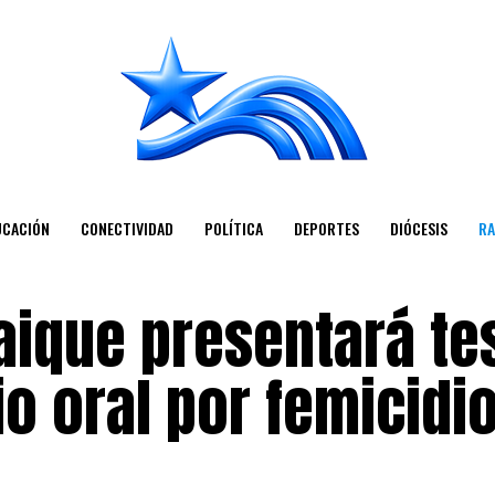
UCACIÓN
CONECTIVIDAD
POLÍTICA
DEPORTES
DIÓCESIS
RA
aique presentará te
io oral por femicidi