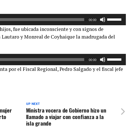
Utiliza
00:00
las
hijos, fue ubicada inconsciente y con signos de
teclas
es Lautaro y Monreal de Coyhaique la madrugada del
de
flecha
arriba/aba
Utiliza
para
00:00
las
aumentar
ta por el Fiscal Regional, Pedro Salgado y el fiscal jefe
teclas
o
de
disminuir
flecha
el
arriba/aba
volumen.
para
UP NEXT
aumentar
 mujer
Ministra vocera de Gobierno hizo un
o
rto
llamado a viajar con confianza a la
disminuir
isla grande
el