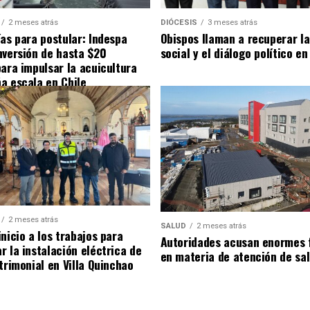
2 meses atrás
DIÓCESIS
3 meses atrás
ías para postular: Indespa
Obispos llaman a recuperar la
nversión de hasta $20
social y el diálogo político en
para impulsar la acuicultura
a escala en Chile
2 meses atrás
SALUD
2 meses atrás
nicio a los trabajos para
Autoridades acusan enormes 
r la instalación eléctrica de
en materia de atención de sa
trimonial en Villa Quinchao