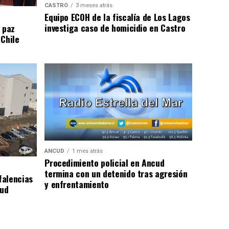
CASTRO
3 meses atrás
Equipo ECOH de la fiscalía de Los Lagos
investiga caso de homicidio en Castro
 paz
 Chile
ANCUD
1 mes atrás
Procedimiento policial en Ancud
termina con un detenido tras agresión
falencias
y enfrentamiento
lud