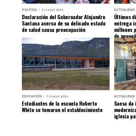
POLÍTICA
2 meses atrás
ACTUALIDAD
Declaración del Gobernador Alejandro
Últimos d
Santana acerca de su delicado estado
entrega i
de salud causa preocupación
millones 
de pequeñ
EDUCACIÓN
3 meses atrás
ACTUALIDAD
Estudiantes de la escuela Roberto
Saesa da i
White se tomaron el establecimiento
moderniza
iglesia pa