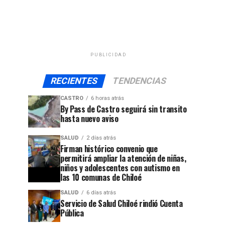
PUBLICIDAD
RECIENTES
TENDENCIAS
CASTRO
6 horas atrás
By Pass de Castro seguirá sin transito
hasta nuevo aviso
SALUD
2 días atrás
Firman histórico convenio que
permitirá ampliar la atención de niñas,
niños y adolescentes con autismo en
las 10 comunas de Chiloé
SALUD
6 días atrás
Servicio de Salud Chiloé rindió Cuenta
Pública