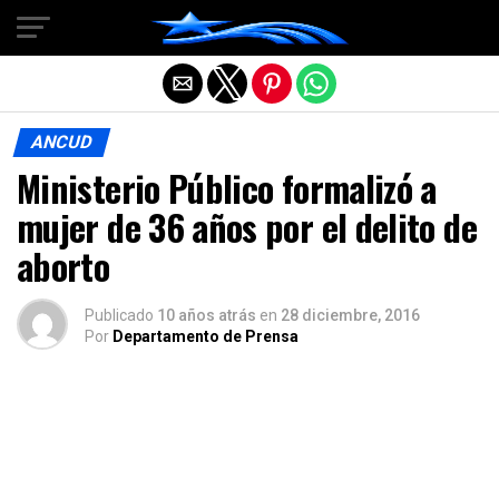
Salir de la versión móvil
ANCUD
Ministerio Público formalizó a
mujer de 36 años por el delito de
aborto
Publicado
10 años atrás
en
28 diciembre, 2016
Por
Departamento de Prensa