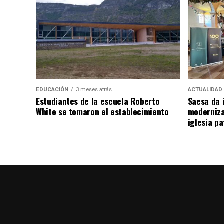
EDUCACIÓN
3 meses atrás
ACTUALIDAD
Estudiantes de la escuela Roberto
Saesa da i
White se tomaron el establecimiento
moderniza
iglesia pa