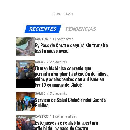
PUBLICIDAD
RECIENTES
TENDENCIAS
CASTRO
18 horas atrás
By Pass de Castro seguirá sin transito
hasta nuevo aviso
SALUD
2 días atrás
Firman histórico convenio que
permitirá ampliar la atención de niñas,
niños y adolescentes con autismo en
las 10 comunas de Chiloé
SALUD
7 días atrás
Servicio de Salud Chiloé rindió Cuenta
Pública
CASTRO
1 semana atrás
Este jueves se realizó la apertura
oficial del by pass de Castro