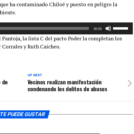
 que ha contaminado Chiloé y puesto en peligro la
de
biente.
flecha
arriba/aba
Utiliza
para
00:00
las
aumentar
antoja, la lista C del pacto Poder la completan los
teclas
o
 Corrales y Ruth Caicheo.
de
disminuir
flecha
el
arriba/aba
volumen.
para
UP NEXT
aumentar
o de
Vecinos realizan manifestación
o
condenando los delitos de abusos
disminuir
el
volumen.
TE PUEDE GUSTAR