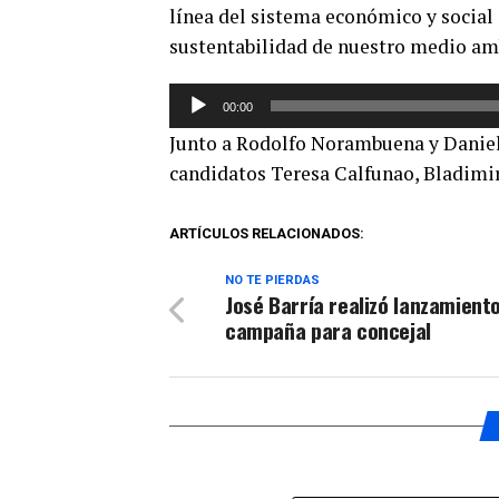
línea del sistema económico y social
sustentabilidad de nuestro medio am
Reproductor
00:00
de
Junto a Rodolfo Norambuena y Daniel P
audio
candidatos Teresa Calfunao, Bladimir
ARTÍCULOS RELACIONADOS:
NO TE PIERDAS
José Barría realizó lanzamient
campaña para concejal