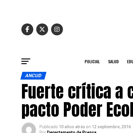
POLICIAL
SALUD
ED
ANCUD
Fuerte crítica a
pacto Poder Eco
Publicado
10 años atrás
en
12 septiembre, 2016
Por
Departamento de Prensa