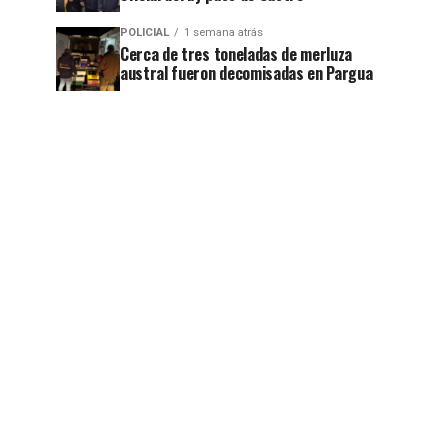
POLICIAL
1 semana atrás
Cerca de tres toneladas de merluza
jo
austral fueron decomisadas en Pargua
jo