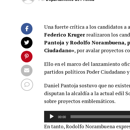
Una fuerte crítica a los candidatos a
Federico Kruger
realizaron los can
Pantoja y Rodolfo Norambuena, pe
Ciudadano»
, por avalar proyectos c
Ello en el marco del lanzamiento ofici
partidos políticos Poder Ciudadano y
Daniel Pantoja sostuvo que no existen
disputan la alcaldía a la actual edil
sobre proyectos emblemáticos.
Reproductor
00:00
de
En tanto, Rodolfo Norambuena expresó
audio